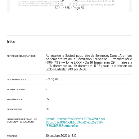
62 sur 835
• Page 55
Infos
Adresse de la Société populaire de Sennecey. Dans : Archives
RÉFÉRENCE BIBLIOGRAPHIQUE
parlementaires de la Révolution Française — Première série
(1787-1799) — Tome LXXXI - Du 16 frimaire au 29 frimaire an
II (6 décembre au 19 décembre 1793)
, sous la direction de
Lodoïs Lataste. 1913. pp. 55-56.
Français
LANGUE PRINCIPALE
2
NOMBRE DE PAGES
55
PREMIÈRE PAGE
56
DERNIÈRE PAGE
https://iiif.persee.fr/b0e2cf11-597c-427d-8ac7-
URI DU MANIFEST IIIF DU VOLUME
CONTENANT LE DOCUMENT
68bcc0acf13b/bcfb5053-c42f-4c52-a338-
f3503bf7385b/manifest
10 octobre 2024 à 18:14
MODIFIÉ LE