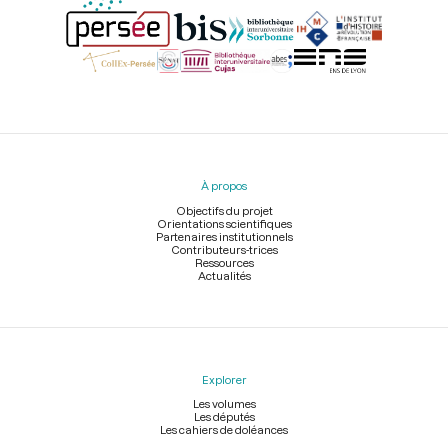
Menu
du
pied
À propos
de
page
Objectifs du projet
Orientations scientifiques
Partenaires institutionnels
Contributeurs-trices
Ressources
Actualités
Explorer
Les volumes
Les députés
Les cahiers de doléances