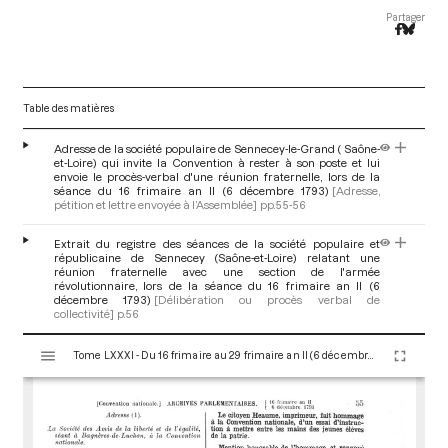
Partager
Table des matières
Adresse de la société populaire de Sennecey-le-Grand ( Saône-
et-Loire) qui invite la Convention à rester à son poste et lui
envoie le procès-verbal d'une réunion fraternelle, lors de la
séance du 16 frimaire an II (6 décembre 1793)
[Adresse,
pétition et lettre envoyée à l’Assemblée]
pp.55-56
Extrait du registre des séances de la société populaire et
républicaine de Sennecey (Saône-et-Loire) relatant une
réunion fraternelle avec une section de l'armée
révolutionnaire, lors de la séance du 16 frimaire an II (6
décembre 1793)
[Délibération ou procès verbal de
collectivité]
p.56
V
Tome LXXXI - Du 16 frimaire au 29 frimaire an II (6 décembre au 19 décembre 1793)
i
s
u
a
l