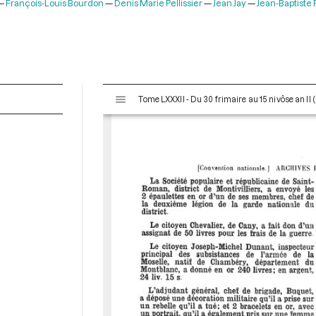
François-Louis Bourdon
Denis Marie Pellissier
Jean Jay
Jean-Baptiste 
V
Tome LXXXII - Du 30 frimaire au 15 nivôse an II
i
s
u
a
l
i
s
e
u
r
M
i
r
a
d