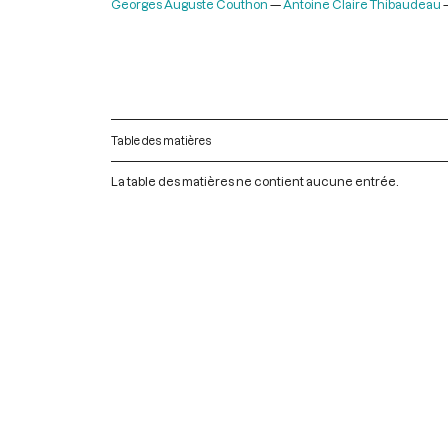
Georges Auguste Couthon
Antoine Claire Thibaudeau
Table des matières
La table des matières ne contient aucune entrée.