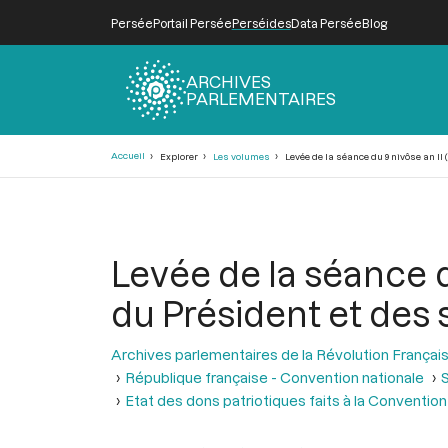
Persée
Portail Persée
Perséides
Data Persée
Blog
ARCHIVES
PARLEMENTAIRES
Fil
Accueil
Explorer
Les volumes
Levée de la séance du 9 nivôse an II 
d'Ariane
Levée de la séance d
du Président et des 
Archives parlementaires de la Révolution Françai
République française - Convention nationale
S
Etat des dons patriotiques faits à la Convention 