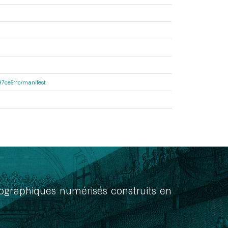
697ce511c/manifest
onographiques numérisés construits en