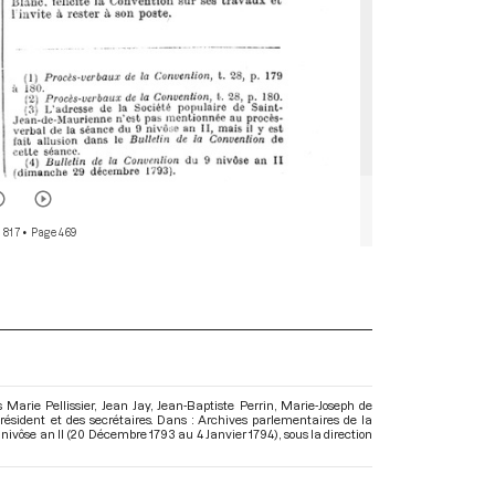
 817
• Page 469
arie Pellissier, Jean Jay, Jean-Baptiste Perrin, Marie-Joseph de
ésident et des secrétaires. Dans : Archives parlementaires de la
 nivôse an II (20 Décembre 1793 au 4 Janvier 1794)
, sous la direction