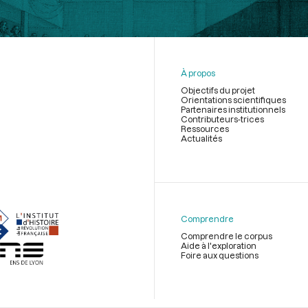
À propos
Objectifs du projet
Orientations scientifiques
Partenaires institutionnels
Contributeurs-trices
Ressources
Actualités
Menu
du
pied
de
Comprendre
page
Comprendre le corpus
Aide à l'exploration
Foire aux questions