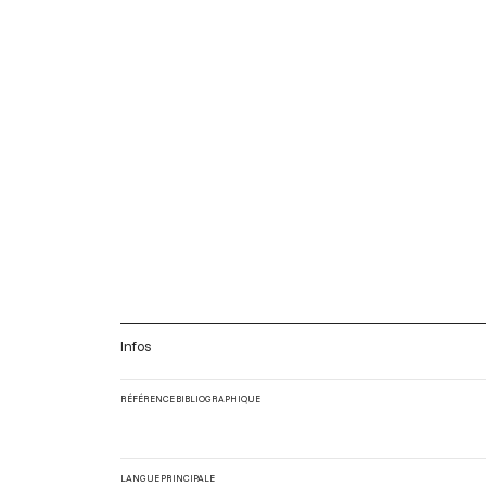
Infos
RÉFÉRENCE BIBLIOGRAPHIQUE
LANGUE PRINCIPALE