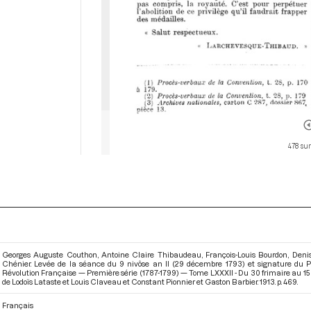
478 sur
Georges Auguste Couthon, Antoine Claire Thibaudeau, François-Louis Bourdon, Denis M
Chénier. Levée de la séance du 9 nivôse an II (29 décembre 1793) et signature du Pr
Révolution Française — Première série (1787-1799) — Tome LXXXII - Du 30 frimaire au 15
de Lodoïs Lataste et Louis Claveau et Constant Pionnier et Gaston Barbier. 1913. p. 469.
Français