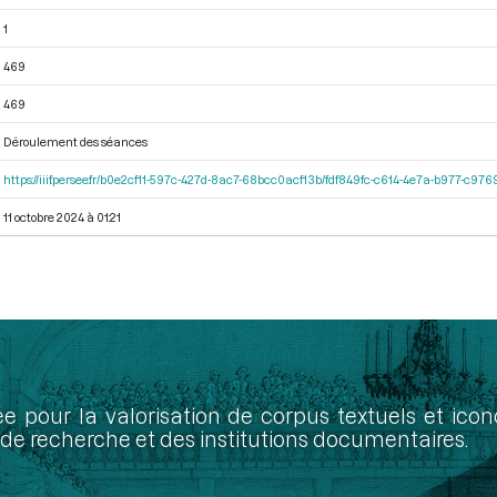
1
469
469
Déroulement des séances
https://iiif.persee.fr/b0e2cf11-597c-427d-8ac7-68bcc0acf13b/fdf849fc-c614-4e7a-b977-c97
11 octobre 2024 à 01:21
ée pour la valorisation de corpus textuels et ic
de recherche et des institutions documentaires.