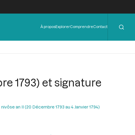
Rechercher
Menu
À propos
Explorer
Comprendre
Contact
de
l'en-
tête
re 1793) et signature
 nivôse an II (20 Décembre 1793 au 4 Janvier 1794)