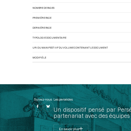
NOMBRE DE PAGES
PREMIÈRE PAGE
DERNIÈRE PAGE
TYPOLOGIE DOCUMENTAIRE
URI DU MANIFEST IIIF DU VOLUME CONTENANT LE DOCUMENT
MODIFIÉ LE
Suivez-nous
Les perséides
Un dispositif pensé par Pers
partenariat avec des équipes 
En savoir plus