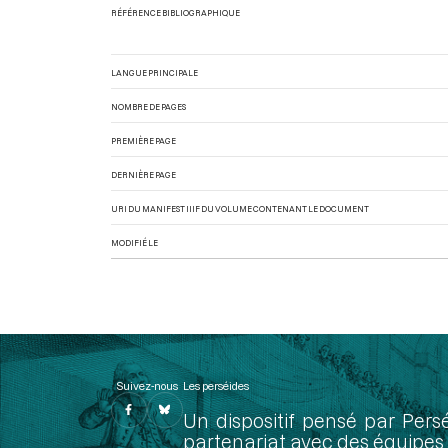
RÉFÉRENCE BIBLIOGRAPHIQUE
LANGUE PRINCIPALE
NOMBRE DE PAGES
PREMIÈRE PAGE
DERNIÈRE PAGE
URI DU MANIFEST IIIF DU VOLUME CONTENANT LE DOCUMENT
MODIFIÉ LE
Suivez-nous
Les perséides
Un dispositif pensé par Pers
partenariat avec des équipes 