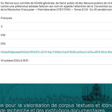
54. Renvoi aux comités de Sûreté générale, de Salut public et des Secours publics de la 
contre une prétendue adresse faite en son nom et appelle l’attention de la Convention sur
de la Révolution Française — Première série (1787-1799) — Tome XCIX - Du 18 vendémiaire
Français
3
292
294
https://iiif.persee.fr/b0e2cf11-597c-427d-8ac7-68bcc0acf13b/8cad94a3-a91a-4f09-92cb-
10 octobre 2024 à 18:31
ée pour la valorisation de corpus textuels et ic
de recherche et des institutions documentaires.