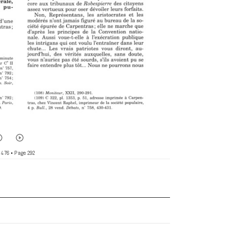
 476
• Page 292