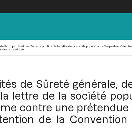
de Salut public et des Secours publics de la lettre de la société populaire de Carpentras (Vaucl
l’affaire de Bédoin
tés de Sûreté générale, de
la lettre de la société pop
lame contre une prétendue 
ttention de la Convention 