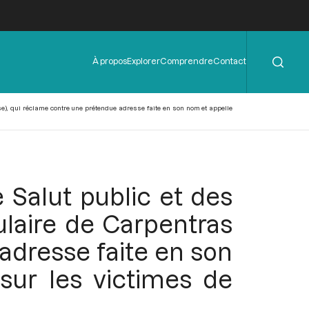
Rechercher
Menu
À propos
Explorer
Comprendre
Contact
de
l'en-
tête
use), qui réclame contre une prétendue adresse faite en son nom et appelle
 Salut public et des
ulaire de Carpentras
adresse faite en son
sur les victimes de