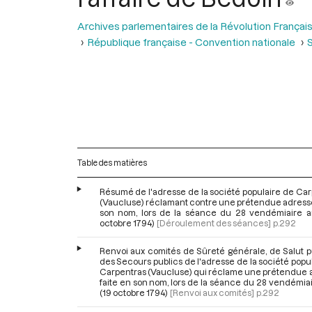
Archives parlementaires de la Révolution Françai
République française - Convention nationale
S
Table des matières
Résumé de l'adresse de la société populaire de Ca
(Vaucluse) réclamant contre une prétendue adresse
son nom, lors de la séance du 28 vendémiaire an 
octobre 1794)
[Déroulement des séances]
p.292
Renvoi aux comités de Sûreté générale, de Salut p
des Secours publics de l'adresse de la société popu
Carpentras (Vaucluse) qui réclame une prétendue 
faite en son nom, lors de la séance du 28 vendémiair
(19 octobre 1794)
[Renvoi aux comités]
p.292