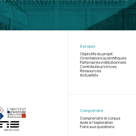
À propos
Objectifs du projet
Orientations scientifiques
Partenaires institutionnels
Contributeurs-trices
Ressources
Actualités
Menu
du
pied
de
Comprendre
page
Comprendre le corpus
Aide à l'exploration
Foire aux questions