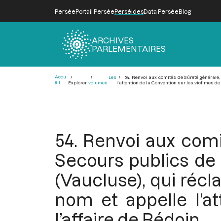
Persée
Portail Persée
Perséides
Data Persée
Blog
ARCHIVES
PARLEMENTAIRES
Fil
Accu
Les
54. Renvoi aux comités de Sûreté générale, 
d'Ariane
eil
Explorer
volumes
l’attention de la Convention sur les victimes de 
54. Renvoi aux comi
Secours publics de 
(Vaucluse), qui réc
nom et appelle l’a
l’affaire de Bédoin