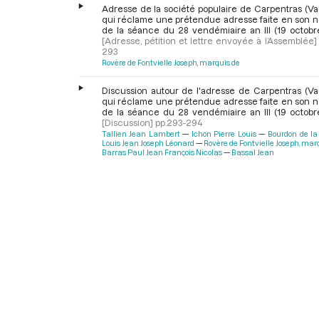
Adresse de la société populaire de Carpentras (Va
qui réclame une prétendue adresse faite en son no
de la séance du 28 vendémiaire an III (19 octobr
[Adresse, pétition et lettre envoyée à l’Assemblée]
293
Rovère de Fontvielle Joseph, marquis de
Discussion autour de l'adresse de Carpentras (Va
qui réclame une prétendue adresse faite en son no
de la séance du 28 vendémiaire an III (19 octobr
[Discussion]
pp.293-294
Tallien Jean Lambert
Ichon Pierre Louis
Bourdon de la
Louis Jean Joseph Léonard
Rovère de Fontvielle Joseph, mar
Barras Paul Jean François Nicolas
Bassal Jean