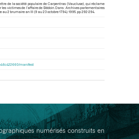
lettre de la société populaire de Carpentras (Vaucluse), qui réclame
 les victimes de l’affaire de Bédoin. Dans : Archives parlementaires
 au 2 brumaire an III (9 au 23 octobre 1794)
. 1995. pp. 292-294.
65e46c422660/manifest
onographiques numérisés construits en