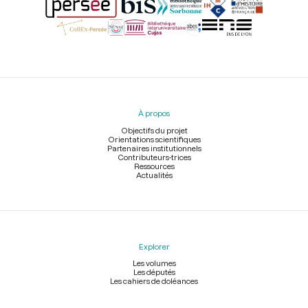
Menu
du
pied
À propos
de
page
Objectifs du projet
Orientations scientifiques
Partenaires institutionnels
Contributeurs-trices
Ressources
Actualités
Explorer
Les volumes
Les députés
Les cahiers de doléances