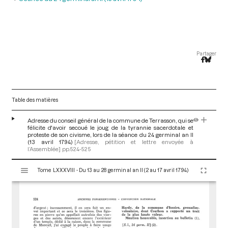
Partager
Table des matières
Adresse du conseil général de la commune de Terrasson, qui se
félicite d'avoir secoué le joug de la tyrannie sacerdotale et
proteste de son civisme, lors de la séance du 24 germinal an II
(13 avril 1794)
[Adresse, pétition et lettre envoyée à
l’Assemblée]
pp.524-525
V
Tome LXXXVIII - Du 13 au 28 germinal an II (2 au 17 avril 1794)
i
s
u
a
l
i