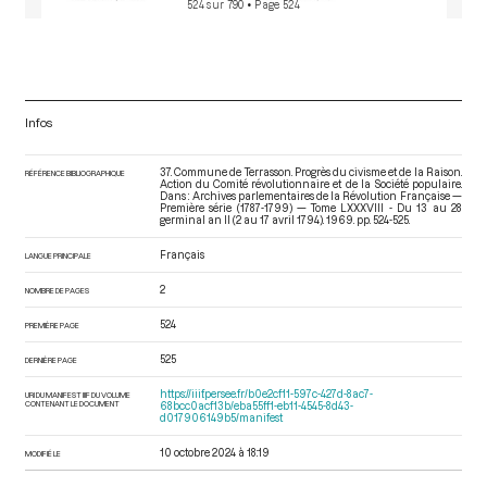
524 sur 790
• Page 524
Infos
37. Commune de Terrasson. Progrès du civisme et de la Raison.
RÉFÉRENCE BIBLIOGRAPHIQUE
Action du Comité révolutionnaire et de la Société populaire.
Dans : Archives parlementaires de la Révolution Française —
Première série (1787-1799) — Tome LXXXVIII - Du 13 au 28
germinal an II (2 au 17 avril 1794)
. 1969. pp. 524-525.
Français
LANGUE PRINCIPALE
2
NOMBRE DE PAGES
524
PREMIÈRE PAGE
525
DERNIÈRE PAGE
https://iiif.persee.fr/b0e2cf11-597c-427d-8ac7-
URI DU MANIFEST IIIF DU VOLUME
CONTENANT LE DOCUMENT
68bcc0acf13b/eba55ff1-eb11-4545-8d43-
d017906149b5/manifest
10 octobre 2024 à 18:19
MODIFIÉ LE