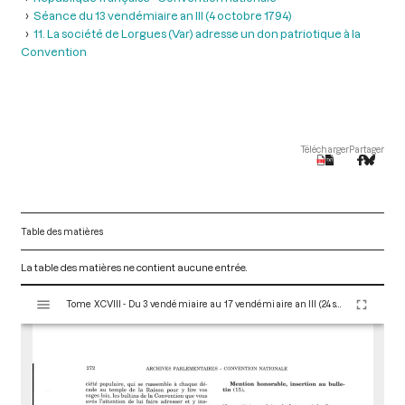
Séance du 13 vendémiaire an III (4 octobre 1794)
11. La société de Lorgues (Var) adresse un don patriotique à la
Convention
Télécharger
Partager
Table des matières
La table des matières ne contient aucune entrée.
V
Tome XCVIII - Du 3 vendémiaire au 17 vendémiaire an III (24 septembre au 8 octobre 1794)
i
s
u
a
l
i