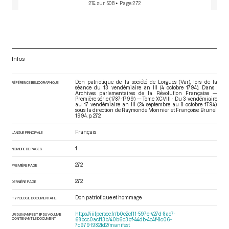
274 sur 508
• Page 272
Infos
Don patriotique de la société de Lorgues (Var), lors de la
RÉFÉRENCE BIBLIOGRAPHIQUE
séance du 13 vendémiaire an III (4 octobre 1794). Dans :
Archives parlementaires de la Révolution Française —
Première série (1787-1799) — Tome XCVIII - Du 3 vendémiaire
au 17 vendémiaire an III (24 septembre au 8 octobre 1794)
,
sous la direction de Raymonde Monnier et Françoise Brunel.
1994. p. 272.
Français
LANGUE PRINCIPALE
1
NOMBRE DE PAGES
272
PREMIÈRE PAGE
272
DERNIÈRE PAGE
Don patriotique et hommage
TYPOLOGIE DOCUMENTAIRE
https://iiif.persee.fr/b0e2cf11-597c-427d-8ac7-
URI DU MANIFEST IIIF DU VOLUME
CONTENANT LE DOCUMENT
68bcc0acf13b/40b6c3bf-44db-4c4f-8c06-
7c9791982fd2/manifest