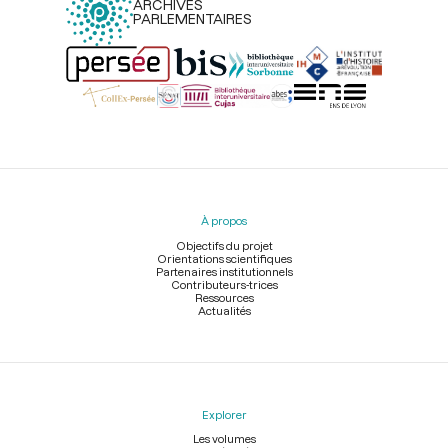
ARCHIVES
PARLEMENTAIRES
Menu
du
pied
À propos
de
page
Objectifs du projet
Orientations scientifiques
Partenaires institutionnels
Contributeurs-trices
Ressources
Actualités
Explorer
Les volumes