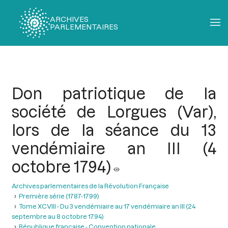
ARCHIVES
PARLEMENTAIRES
Fil
d'Ariane
Don patriotique de la
société de Lorgues (Var),
lors de la séance du 13
vendémiaire an III (4
octobre 1794)
Archives parlementaires de la Révolution Française
Première série (1787-1799)
Tome XCVIII - Du 3 vendémiaire au 17 vendémiaire an III (24
septembre au 8 octobre 1794)
République française - Convention nationale