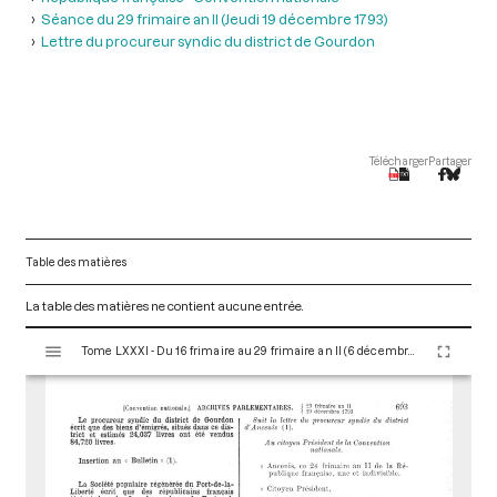
Séance du 29 frimaire an II (Jeudi 19 décembre 1793)
Lettre du procureur syndic du district de Gourdon
Télécharger
Partager
Table des matières
La table des matières ne contient aucune entrée.
V
Tome LXXXI - Du 16 frimaire au 29 frimaire an II (6 décembre au 19 décembre 1793)
i
s
u
a
l
i
s