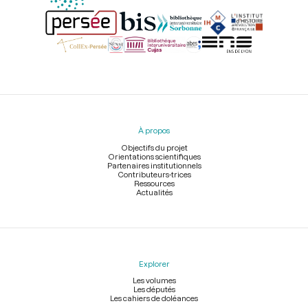
Menu
du
pied
À propos
de
page
Objectifs du projet
Orientations scientifiques
Partenaires institutionnels
Contributeurs-trices
Ressources
Actualités
Explorer
Les volumes
Les députés
Les cahiers de doléances