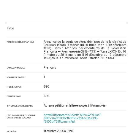
Infos
Annonce de la vente de biens d'émigrés dans le district de
RÉFÉRENCE BIBLIOGRAPHIQUE
Gourdon, lors de la séance du 29 frimaire an II (19 décembre
1793). Dans : Archives parlementaires de la Révolution
Française — Première série (1787-1799) — Tome LXXXI - Du 16
frimaire au 29 frimaire an II (6 décembre au 19 décembre
1793)
, sous la direction de Lodoïs Lataste. 1913. p. 693.
Français
LANGUE PRINCIPALE
1
NOMBRE DE PAGES
693
PREMIÈRE PAGE
693
DERNIÈRE PAGE
Adresse, pétition et lettre envoyée à l’Assemblée
TYPOLOGIE DOCUMENTAIRE
https://iiif.persee.fr/b0e2cf11-597c-427d-8ac7-
URI DU MANIFEST IIIF DU VOLUME
CONTENANT LE DOCUMENT
68bcc0acf13b/bcfb5053-c42f-4c52-a338-
f3503bf7385b/manifest
11 octobre 2024 à 01:18
MODIFIÉ LE