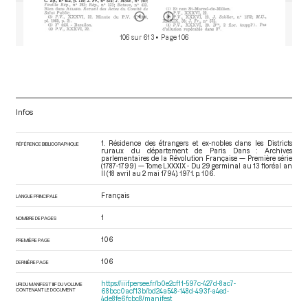
106 sur 613
• Page 106
Infos
1. Résidence des étrangers et ex-nobles dans les Districts
RÉFÉRENCE BIBLIOGRAPHIQUE
ruraux du département de Paris. Dans : Archives
parlementaires de la Révolution Française — Première série
(1787-1799) — Tome LXXXIX - Du 29 germinal au 13 floréal an
II (18 avril au 2 mai 1794)
. 1971. p. 106.
Français
LANGUE PRINCIPALE
1
NOMBRE DE PAGES
106
PREMIÈRE PAGE
106
DERNIÈRE PAGE
https://iiif.persee.fr/b0e2cf11-597c-427d-8ac7-
URI DU MANIFEST IIIF DU VOLUME
CONTENANT LE DOCUMENT
68bcc0acf13b/bd24a548-148d-493f-a4ed-
4de8fe6fcbc8/manifest