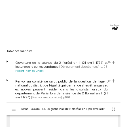
Partager
Table des matières
Ouverture de la séance du 2 floréal an II (21 avril 1794) et
lecture de la correspondance
[Déroulement des séances]
p.106
Robert Thomas Lindet
Renvoi au comité de salut public de la question de l'agent
national du district de l'égalité qui demande si les étrangers et
ex nobles peuvent résider dans les districts ruraux du
département de Paris, lors de la séance du 2 floréal an II (21
avril 1794)
[Renvoi aux comités]
p.106
V
Tome LXXXIX - Du 29 germinal au 13 floréal an II (18 avril au 2 mai 1794)
i
s
u