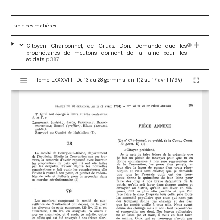
Table des matières
Citoyen Charbonnel, de Cruas. Don. Demande que les
propriétaires de moutons donnent de la laine pour les
soldats
p.387
V
Tome LXXXVIII - Du 13 au 28 germinal an II (2 au 17 avril 1794)
i
s
u
a
l
i
s
e
u
r
M
i
r
a
d