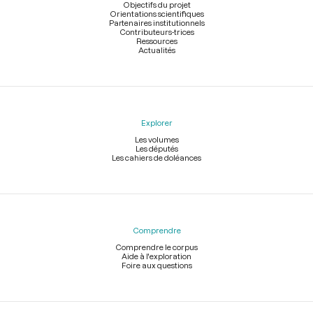
page
Objectifs du projet
Orientations scientifiques
Partenaires institutionnels
Contributeurs-trices
Ressources
Actualités
Explorer
Les volumes
Les députés
Les cahiers de doléances
Comprendre
Comprendre le corpus
Aide à l'exploration
Foire aux questions