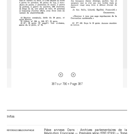
o
r
387 sur 790
• Page 387
Infos
Pièce annexe. Dans : Archives parlementaires de la
RÉFÉRENCE BIBLIOGRAPHIQUE
Révolution Française — Première série (1787-1799) — Tome