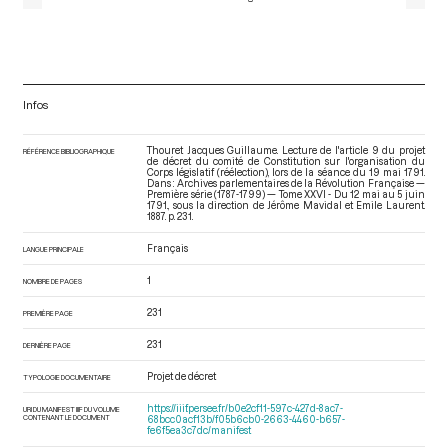
Infos
Thouret Jacques Guillaume. Lecture de l'article 9 du projet
RÉFÉRENCE BIBLIOGRAPHIQUE
de décret du comité de Constitution sur l'organisation du
Corps législatif (réélection), lors de la séance du 19 mai 1791.
Dans : Archives parlementaires de la Révolution Française —
Première série (1787-1799) — Tome XXVI - Du 12 mai au 5 juin
1791.
, sous la direction de Jérôme Mavidal et Emile Laurent.
1887. p. 231.
Français
LANGUE PRINCIPALE
1
NOMBRE DE PAGES
231
PREMIÈRE PAGE
231
DERNIÈRE PAGE
Projet de décret
TYPOLOGIE DOCUMENTAIRE
https://iiif.persee.fr/b0e2cf11-597c-427d-8ac7-
URI DU MANIFEST IIIF DU VOLUME
CONTENANT LE DOCUMENT
68bcc0acf13b/f05b6cb0-2663-4460-b657-
fe6f5ea3c7dc/manifest