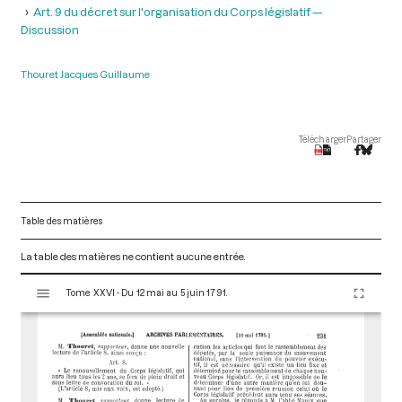
Art. 9 du décret sur l'organisation du Corps législatif —
Discussion
Thouret Jacques Guillaume
Télécharger
Partager
Table des matières
La table des matières ne contient aucune entrée.
V
Tome XXVI - Du 12 mai au 5 juin 1791.
i
s
u
a
l
i
s