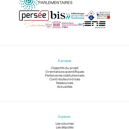
PARLEMENTAIRES
Menu
du
pied
À propos
de
page
Objectifs du projet
Orientations scientifiques
Partenaires institutionnels
Contributeurs-trices
Ressources
Actualités
Explorer
Les volumes
Les députés