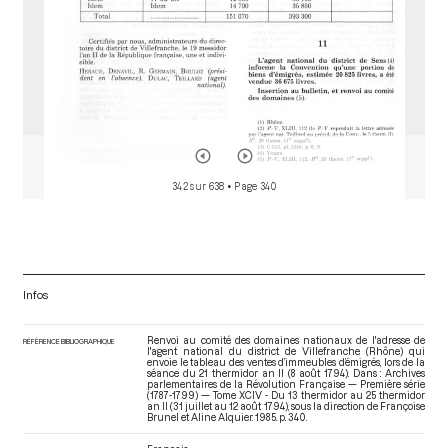
342 sur 638
• Page 340
Infos
Renvoi au comité des domaines nationaux de l'adresse de
RÉFÉRENCE BIBLIOGRAPHIQUE
l'agent national du district de Villefranche (Rhône) qui
envoie le tableau des ventes d’immeubles d’émigrés, lors de la
séance du 21 thermidor an II (8 août 1794). Dans : Archives
parlementaires de la Révolution Française — Première série
(1787-1799) — Tome XCIV - Du 13 thermidor au 25 thermidor
an II (31 juillet au 12 août 1794)
, sous la direction de Françoise
Brunel et Aline Alquier. 1985. p. 340.