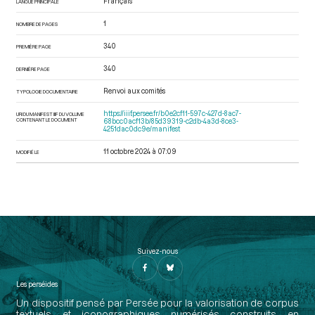
Français
LANGUE PRINCIPALE
1
NOMBRE DE PAGES
340
PREMIÈRE PAGE
340
DERNIÈRE PAGE
Renvoi aux comités
TYPOLOGIE DOCUMENTAIRE
https://iiif.persee.fr/b0e2cf11-597c-427d-8ac7-
URI DU MANIFEST IIIF DU VOLUME
CONTENANT LE DOCUMENT
68bcc0acf13b/85d39319-c2db-4a3d-8ce3-
4251dac0dc9e/manifest
11 octobre 2024 à 07:09
MODIFIÉ LE
Suivez-nous
Les perséides
Un dispositif pensé par Persée pour la valorisation de corpus
textuels et iconographiques numérisés construits en