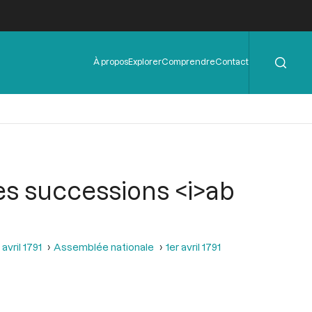
Rechercher
Menu
À propos
Explorer
Comprendre
Contact
de
l'en-
tête
les successions <i>ab
avril 1791
Assemblée nationale
1er avril 1791