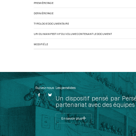
PREMIÈRE PAGE
DERNIÈRE PAGE
TYPOLOGIE DOCUMENTAIRE
URI DU MANIFEST IIIF DU VOLUME CONTENANT LE DOCUMENT
MODIFIÉ LE
Suivez-nous
Les perséides
Un dispositif pensé par Pers
partenariat avec des équipes 
En savoir plus