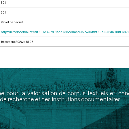
501
501
Projet de décret
https://iiif.persee.fr/b0e2cf11-597c-427d-8ac7-68bcc0acf13b/b406191f-53a6-48d6-88ff-68
10 octobre 2024 à 18:03
ée pour la valorisation de corpus textuels et ic
de recherche et des institutions documentaires.