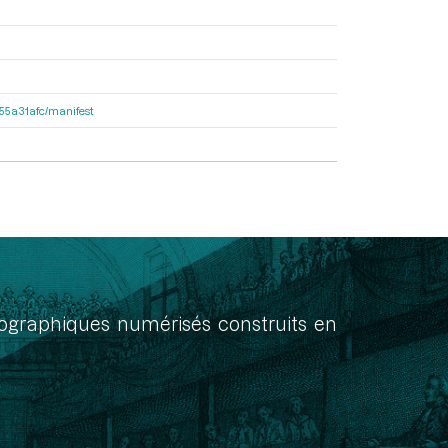
2155a31afc/manifest
onographiques numérisés construits en