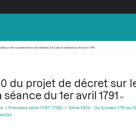
écret sur les successions ab intestat, lors de la séance du 1er avril 1791
 20 du projet de décret sur 
la séance du 1er avril 1791
se
Première série (1787-1799)
Tome XXIV - Du 10 mars 1791 au 12 
testat