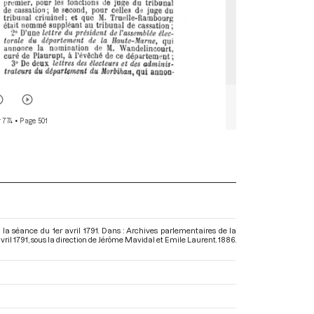
 774
• Page 501
de la séance du 1er avril 1791. Dans : Archives parlementaires de la
ril 1791
, sous la direction de Jérôme Mavidal et Emile Laurent. 1886.