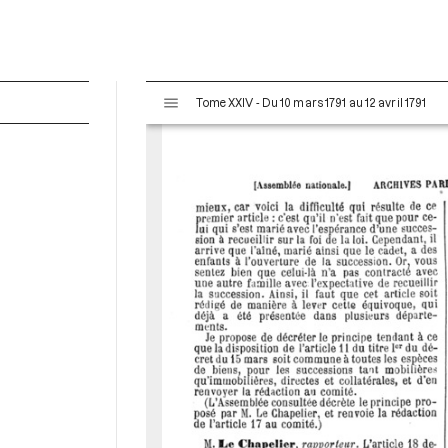
V
Tome XXIV - Du 10 mars 1791 au 12 avril 1791
i
s
u
a
l
i
s
e
u
r
M
i
r
a
d
o