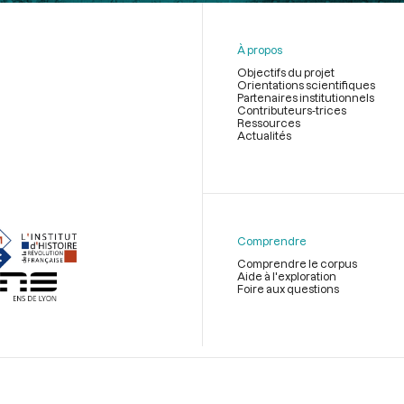
À propos
Objectifs du projet
Orientations scientifiques
Partenaires institutionnels
Contributeurs-trices
Ressources
Actualités
Menu
du
pied
de
Comprendre
page
Comprendre le corpus
Aide à l'exploration
Foire aux questions