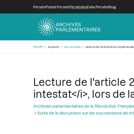
Persée
Portail Persée
Perséides
Data Persée
Blog
ARCHIVES
PARLEMENTAIRES
Fil
Accueil
Explorer
Les volumes
Lecture de l'article 20 du projet de d
d'Ariane
Lecture de l'article
intestat</i>, lors de 
Archives parlementaires de la Révolution Françai
Suite de la discussion sur les successions ab in