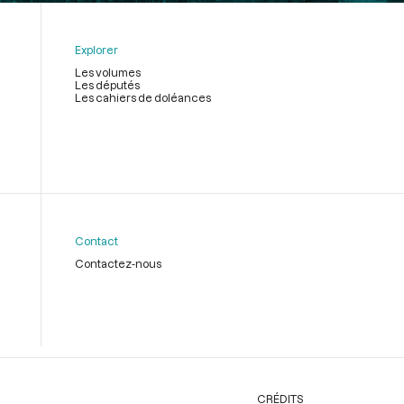
Explorer
Les volumes
Les députés
Les cahiers de doléances
Contact
Contactez-nous
CRÉDITS