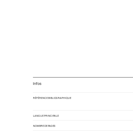
Infos
RÉFÉRENCE BIBLIOGRAPHIQUE
LANGUE PRINCIPALE
NOMBRE DE PAGES