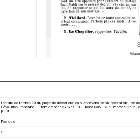
506 sur
Lecture de l'article 20 du projet de décret sur les successions <i>ab intestat</i>, lors 
Révolution Française — Première série (1787-1799) — Tome XXIV - Du 10 mars 1791 au 12 av
p. 501.
Français
1