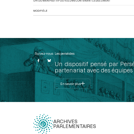
URI DU MANIFEST IIIF DU VOLUME CONTENANT LE DOCUMENT
MODIFIÉ LE
Suivez-nous
Les perséides
Un dispositif pensé par Pers
partenariat avec des équipes 
En savoir plus
ARCHIVES
PARLEMENTAIRES