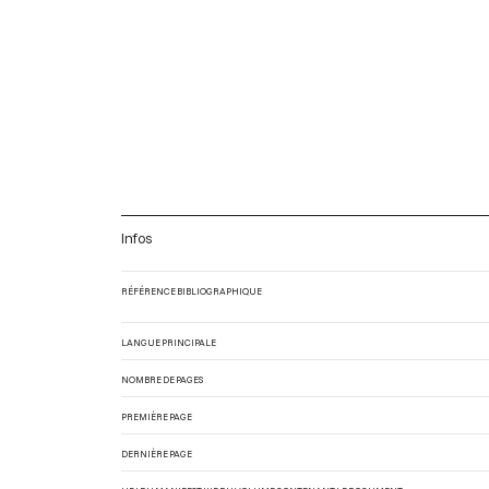
Infos
RÉFÉRENCE BIBLIOGRAPHIQUE
LANGUE PRINCIPALE
NOMBRE DE PAGES
PREMIÈRE PAGE
DERNIÈRE PAGE