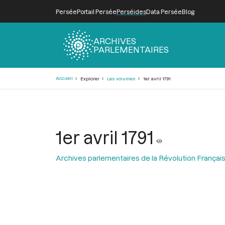
Persée
Portail Persée
Perséides
Data Persée
Blog
ARCHIVES
PARLEMENTAIRES
Fil
Accueil
Explorer
Les volumes
1er avril 1791
d'Ariane
1er avril 1791
Archives parlementaires de la Révolution Françai