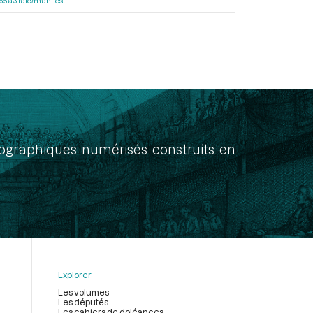
2155a31afc/manifest
onographiques numérisés construits en
Explorer
Les volumes
Les députés
Les cahiers de doléances