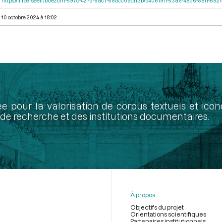
https://iiif.persee.fr/b0e2cf11-597c-427d-8ac7-68bcc0acf13b/b406191f-53a6-48d6-88ff-68
10 octobre 2024 à 18:02
ée pour la valorisation de corpus textuels et ic
de recherche et des institutions documentaires.
À propos
Objectifs du projet
Orientations scientifiques
Partenaires institutionnels