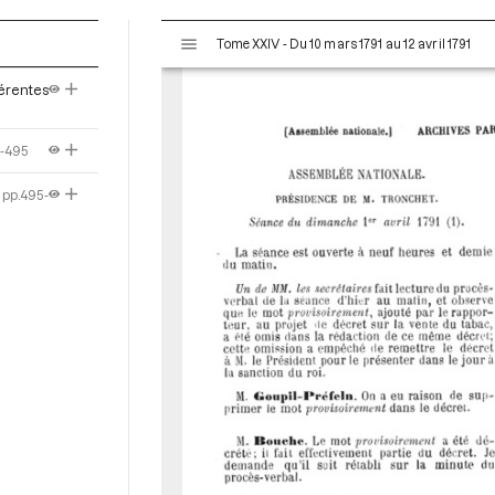
V
Tome XXIV - Du 10 mars 1791 au 12 avril 1791
i
s
férentes
u
a
l
4-495
i
s
pp.495-
e
u
r
M
i
r
a
d
o
r