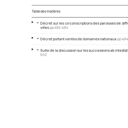
Table des matières
Décret sur les circonscriptions des paroisses de dif
villes
pp.493-494
Décret portant ventes de domaines nationaux
pp.49
Suite de la discussion sur les successions ab intestat
502