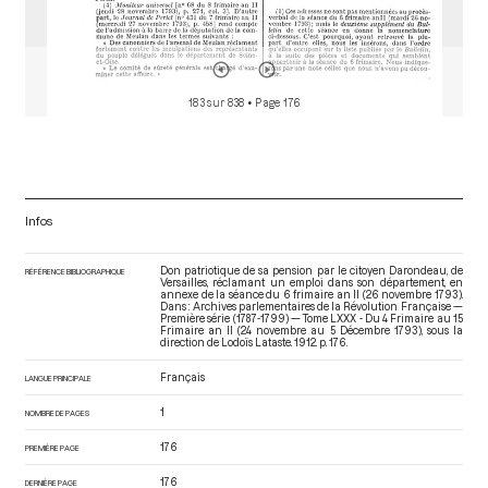
183 sur 838
• Page 176
Infos
Don patriotique de sa pension par le citoyen Darondeau, de
RÉFÉRENCE BIBLIOGRAPHIQUE
Versailles, réclamant un emploi dans son département, en
annexe de la séance du 6 frimaire an II (26 novembre 1793).
Dans : Archives parlementaires de la Révolution Française —
Première série (1787-1799) — Tome LXXX - Du 4 Frimaire au 15
Frimaire an II (24 novembre au 5 Décembre 1793)
, sous la
direction de Lodoïs Lataste. 1912. p. 176.
Français
LANGUE PRINCIPALE
1
NOMBRE DE PAGES
176
PREMIÈRE PAGE
176
DERNIÈRE PAGE