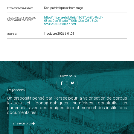
Don patriotique et hommage
TYPOLOGIE DOCUMENTAIRE
https://iiif.persee.fr/b0e2cf11-597c-427d-8ac7-
URI DU MANIFEST IIIF DU VOLUME
CONTENANT LE DOCUMENT
68bcc0acf13b/deff766b-e2ec-423b-8e2d-
12e38e836027/manifest
11 octobre 2024 à 01:08
MODIFIÉ LE
Suivez-nous
Les perséides
Un dispositif pensé par Persée pour la valorisation de corpus
textuels et iconographiques numérisés construits en
partenariat avec des équipes de recherche et des institutions
documentaires.
En savoir plus