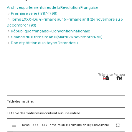
Archives parlementaires de la Révolution Française
Première série (1787-1799)
Tome LXXX - Du 4 Frimaire au 15 Frimaire an II (24 novembre au 5
Décembre 1793)
République française - Convention nationale
Séance du 6 frimaire an II (Mardi 26 novembre 1793)
Don et pétition du citoyen Darondeau
Télécharger
Partager
Table des matières
La table des matières ne contient aucune entrée.
V
Tome LXXX - Du 4 Frimaire au 15 Frimaire an II (24 novembre au 5 Décembre 1793)
i