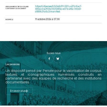
https://iiif.persee.fr/b0e2cf11-597c-427d-8ac7-
URI DU MANIFEST IIIF DU VOLUME
CONTENANT LE DOCUMENT
68bcc0acf13b/353598bc-e07b-4fbc-96b9-
d188fc31c6c3/manifest
11 octobre 2024 à 07:36
MODIFIÉ LE
Suivez-nous
Les perséides
Un dispositif pensé par Persée pour la valorisation de corpus
textuels et iconographiques numérisés construits en
partenariat avec des équipes de recherche et des institutions
documentaires.
En savoir plus