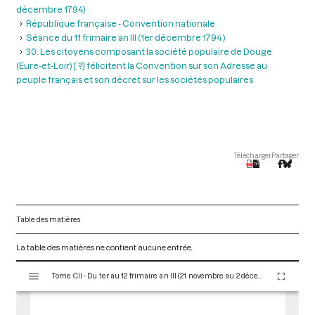
décembre 1794)
République française - Convention nationale
Séance du 11 frimaire an III (1er décembre 1794 )
30. Les citoyens composant la société populaire de Douge
(Eure-et-Loir) [ ?] félicitent la Convention sur son Adresse au
peuple français et son décret sur les sociétés populaires
Télécharger
Partager
Table des matières
La table des matières ne contient aucune entrée.
V
Tome CII - Du 1er au 12 frimaire an III (21 novembre au 2 décembre 1794)
i
s
u