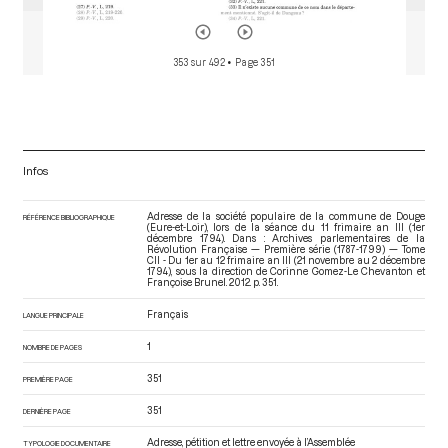
353 sur 492
• Page 351
Infos
Adresse de la société populaire de la commune de Douge
RÉFÉRENCE BIBLIOGRAPHIQUE
(Eure-et-Loir), lors de la séance du 11 frimaire an III (1er
décembre 1794). Dans : Archives parlementaires de la
Révolution Française — Première série (1787-1799) — Tome
CII - Du 1er au 12 frimaire an III (21 novembre au 2 décembre
1794)
, sous la direction de Corinne Gomez-Le Chevanton et
Françoise Brunel. 2012. p. 351.
Français
LANGUE PRINCIPALE
1
NOMBRE DE PAGES
351
PREMIÈRE PAGE
351
DERNIÈRE PAGE
Adresse, pétition et lettre envoyée à l’Assemblée
TYPOLOGIE DOCUMENTAIRE