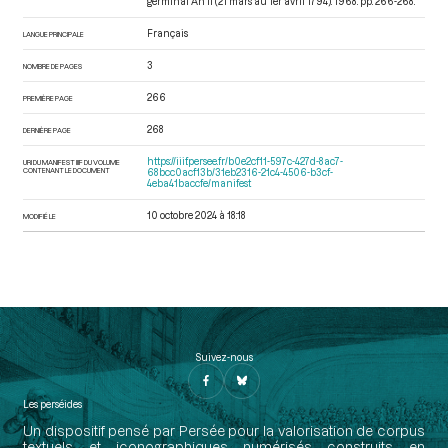
germinal An II (21 mars au 1er avril 1794)
. 1968. pp. 266-268.
Français
LANGUE PRINCIPALE
3
NOMBRE DE PAGES
266
PREMIÈRE PAGE
268
DERNIÈRE PAGE
https://iiif.persee.fr/b0e2cf11-597c-427d-8ac7-
URI DU MANIFEST IIIF DU VOLUME
CONTENANT LE DOCUMENT
68bcc0acf13b/31eb2316-21c4-4506-b3cf-
4eba41baccfe/manifest
10 octobre 2024 à 18:18
MODIFIÉ LE
Suivez-nous
Les perséides
Un dispositif pensé par Persée pour la valorisation de corpus
textuels et iconographiques numérisés construits en