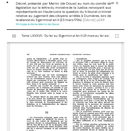
Décret, présenté par Merlin (de Douai) au nom du comité de
législation sur la lettre du ministre de la Justice, renvoyant aux
représentants en Haute-Loire la question du tribunal criminel
relative au jugement des citoyens arrêtés à Dumières, lors de
la séance du 3 germinal an II (23 mars 1794)
[Décret]
p.268
Philippe Antoine Merlin de Douai
V
Tome LXXXVII - Du 1er au 12 germinal An II (21 mars au 1er avril 1794)
i
s
u
a
l
i
s
e
u
r
M
i
r
a
d
o
r