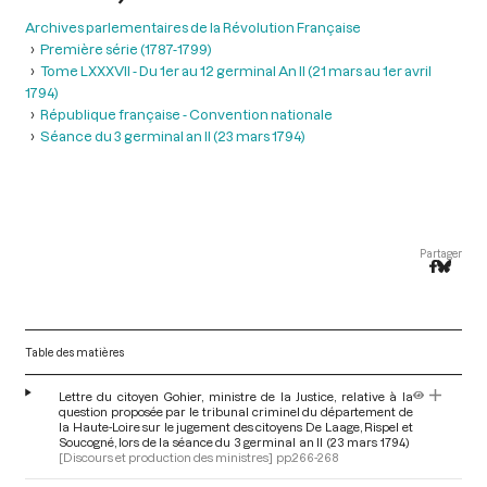
Archives parlementaires de la Révolution Française
Première série (1787-1799)
Tome LXXXVII - Du 1er au 12 germinal An II (21 mars au 1er avril
1794)
République française - Convention nationale
Séance du 3 germinal an II (23 mars 1794)
Partager
Table des matières
Lettre du citoyen Gohier, ministre de la Justice, relative à la
question proposée par le tribunal criminel du département de
la Haute-Loire sur le jugement des citoyens De Laage, Rispel et
Soucogné, lors de la séance du 3 germinal an II (23 mars 1794)
[Discours et production des ministres]
pp.266-268