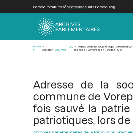
Persée
Portail Persée
Perséides
Data Persée
Blog
ARCHIVES
PARLEMENTAIRES
Fil
Accue
Les
Adresse de la société populaire et du cons
d'Ariane
il
Explorer
volumes
séance du 23 floréal an II (12 mai 1794)
Adresse de la soc
commune de Voreppe 
fois sauvé la patrie
patriotiques, lors de 
Archives parlementaires de la Révolution Françai