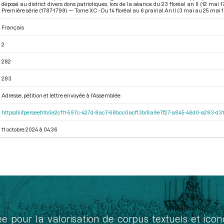
déposé au district divers dons patriotiques, lors de la séance du 23 floréal an II (12 ma
Première série (1787-1799) — Tome XC - Du 14 floréal au 6 prairial An II (3 mai au 25 mai 
Français
2
282
283
Adresse, pétition et lettre envoyée à l’Assemblée
https://iiif.persee.fr/b0e2cf11-597c-427d-8ac7-68bcc0acf13b/8a9e7f27-a845-46d0-a283-d
11 octobre 2024 à 04:36
ée pour la valorisation de corpus textuels et ic