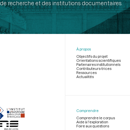
de recherche et des institutions documentaires.
À propos
Objectifs du projet
Orientations scientifiques
Partenaires institutionnels
Contributeurs-trices
Ressources
Actualités
Menu
du
pied
de
Comprendre
page
Comprendre le corpus
Aide à l'exploration
Foire aux questions