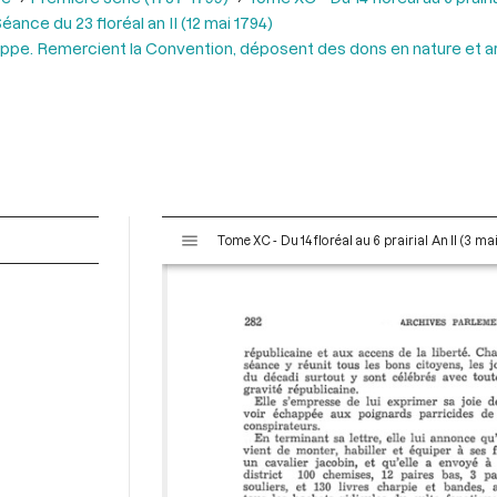
éance du 23 floréal an II (12 mai 1794)
eppe. Remercient la Convention, déposent des dons en nature et ar
V
Tome XC - Du 14 floréal au 6 prairial An II (3 ma
i
s
u
a
l
i
s
e
u
r
M