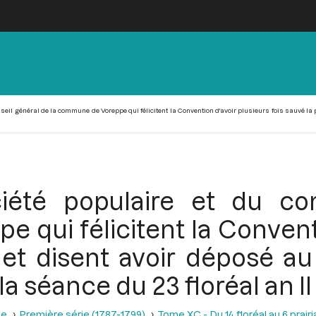
eil général de la commune de Voreppe qui félicitent la Convention d'avoir plusieurs fois sauvé la pa
iété populaire et du con
qui félicitent la Conventi
 et disent avoir déposé au
la séance du 23 floréal an II
se
Première série (1787-1799)
Tome XC - Du 14 floréal au 6 prairia