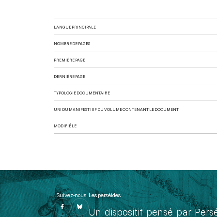
LANGUE PRINCIPALE
NOMBRE DE PAGES
PREMIÈRE PAGE
DERNIÈRE PAGE
TYPOLOGIE DOCUMENTAIRE
URI DU MANIFEST IIIF DU VOLUME CONTENANT LE DOCUMENT
MODIFIÉ LE
Suivez-nous
Les perséides
Un dispositif pensé par Pers