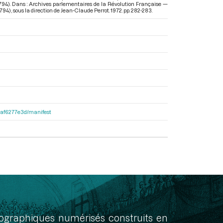
i 1794). Dans : Archives parlementaires de la Révolution Française —
1794)
, sous la direction de Jean-Claude Perrot. 1972. pp. 282-283.
31af6277e3d/manifest
onographiques numérisés construits en