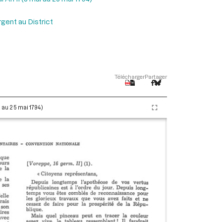
gent au District
Télécharger
Partager
i au 25 mai 1794)