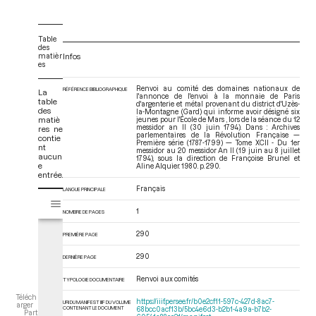
Table
des
matièr
Infos
es
Renvoi au comité des domaines nationaux de
RÉFÉRENCE BIBLIOGRAPHIQUE
La
l'annonce de l'envoi à la monnaie de Paris
table
d'argenterie et métal provenant du district d'Uzès-
des
la-Montagne (Gard) qui informe avoir désigné six
matiè
jeunes pour l'École de Mars , lors de la séance du 12
messidor an II (30 juin 1794). Dans : Archives
res ne
parlementaires de la Révolution Française —
contie
Première série (1787-1799) — Tome XCII - Du 1er
nt
messidor au 20 messidor An II (19 juin au 8 juillet
aucun
1794)
, sous la direction de Françoise Brunel et
e
Aline Alquier. 1980. p. 290.
entrée.
Français
LANGUE PRINCIPALE
V
Tome XCII - Du 1er messidor au 20 messidor An II (19 juin au 8 juillet 17
i
1
NOMBRE DE PAGES
s
u
290
PREMIÈRE PAGE
a
290
DERNIÈRE PAGE
l
i
Renvoi aux comités
TYPOLOGIE DOCUMENTAIRE
s
Téléch
e
https://iiif.persee.fr/b0e2cf11-597c-427d-8ac7-
URI DU MANIFEST IIIF DU VOLUME
arger
CONTENANT LE DOCUMENT
68bcc0acf13b/5bc4e6d3-b2b1-4a9a-b7b2-
Part
u