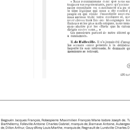
495 sur
Begouën Jacques François, Robespierre Maximilien François Marie Isidore Joseph de, T
Barthélemy, Folleville Antoine Charles Gabriel, marquis de, Barnave Antoine, Auberge
de, Dillon Arthur, Gouy d'Arsy Louis Marthe, marquis de, Regnault de Lunéville Charles.