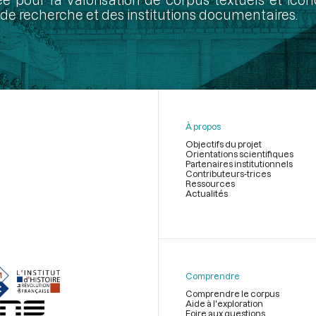
de recherche et des institutions documentaires.
À propos
Objectifs du projet
Orientations scientifiques
Partenaires institutionnels
Contributeurs-trices
Ressources
Actualités
Menu
du
pied
de
Comprendre
page
Comprendre le corpus
Aide à l'exploration
Foire aux questions