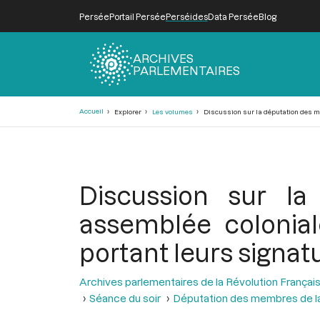
Persée
Portail Persée
Perséides
Data Persée
Blog
ARCHIVES
PARLEMENTAIRES
Fil
Accueil
Explorer
Les volumes
Discussion sur la députation des mem
d'Ariane
Discussion sur l
assemblée colonial
portant leurs signatu
Archives parlementaires de la Révolution Françai
Séance du soir
Députation des membres de la