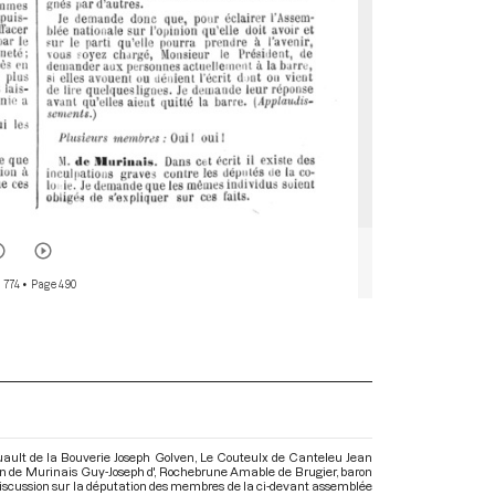
 774
• Page 490
uault de la Bouverie Joseph Golven, Le Couteulx de Canteleu Jean
on de Murinais Guy-Joseph d', Rochebrune Amable de Brugier, baron
 Discussion sur la députation des membres de la ci-devant assemblée