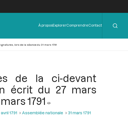
Rechercher
Menu
À propos
Explorer
Comprendre
Contact
de
l'en-
tête
ignatures, lors de la séance du 31 mars 1791
s de la ci-devant
un écrit du 27 mars
 mars 1791
avril 1791
Assemblée nationale
31 mars 1791