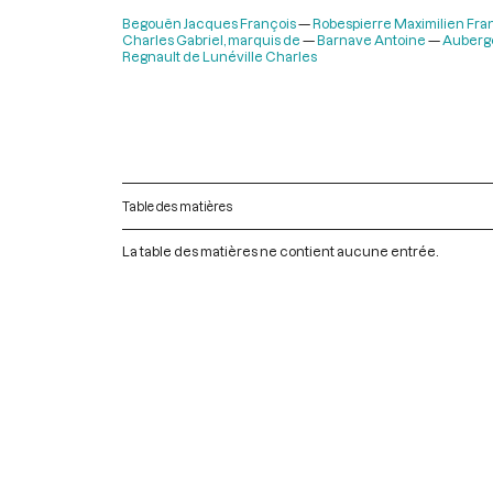
Begouën Jacques François
Robespierre Maximilien Fran
Charles Gabriel, marquis de
Barnave Antoine
Auberge
Regnault de Lunéville Charles
Table des matières
La table des matières ne contient aucune entrée.