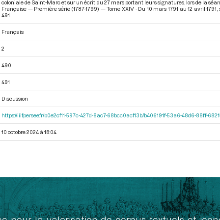
coloniale de Saint-Marc et sur un écrit du 27 mars portant leurs signatures, lors de la sé
Française — Première série (1787-1799) — Tome XXIV - Du 10 mars 1791 au 12 avril 1791
,
491.
Français
2
490
491
Discussion
https://iiif.persee.fr/b0e2cf11-597c-427d-8ac7-68bcc0acf13b/b406191f-53a6-48d6-88ff-68
10 octobre 2024 à 18:04
ée pour la valorisation de corpus textuels et ic