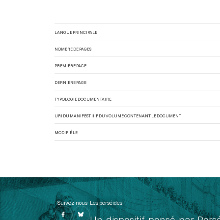
LANGUE PRINCIPALE
NOMBRE DE PAGES
PREMIÈRE PAGE
DERNIÈRE PAGE
TYPOLOGIE DOCUMENTAIRE
URI DU MANIFEST IIIF DU VOLUME CONTENANT LE DOCUMENT
MODIFIÉ LE
Suivez-nous
Les perséides
Un dispositif pensé par Pers