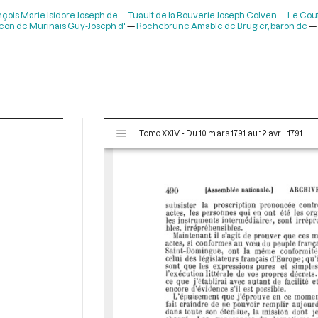
çois Marie Isidore Joseph de
Tuault de la Bouverie Joseph Golven
Le Cou
on de Murinais Guy-Joseph d'
Rochebrune Amable de Brugier, baron de
V
Tome XXIV - Du 10 mars 1791 au 12 avril 1791
i
s
u
a
l
i
s
e
u
r
M
i