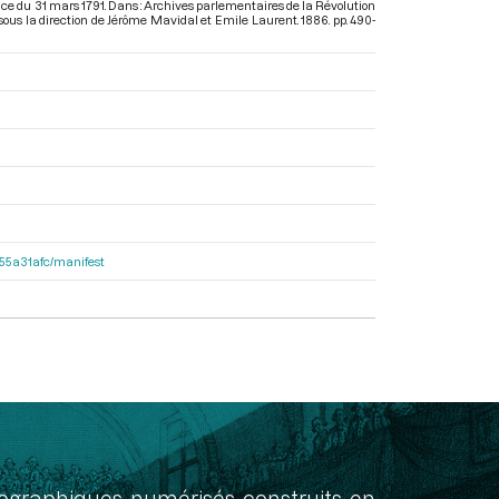
ance du 31 mars 1791. Dans : Archives parlementaires de la Révolution
 sous la direction de Jérôme Mavidal et Emile Laurent. 1886. pp. 490-
2155a31afc/manifest
onographiques numérisés construits en