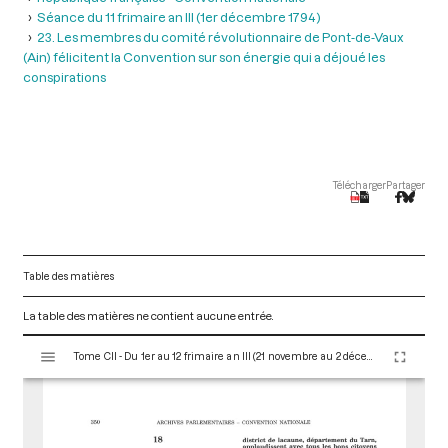
Séance du 11 frimaire an III (1er décembre 1794 )
23. Les membres du comité révolutionnaire de Pont-de-Vaux
(Ain) félicitent la Convention sur son énergie qui a déjoué les
conspirations
Télécharger
Partager
Table des matières
La table des matières ne contient aucune entrée.
V
Tome CII - Du 1er au 12 frimaire an III (21 novembre au 2 décembre 1794)
i
s
u
a
l