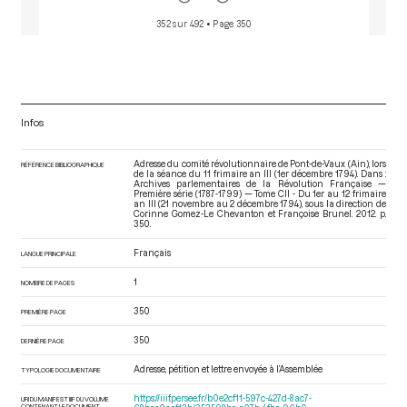
352 sur 492
• Page 350
Infos
Adresse du comité révolutionnaire de Pont-de-Vaux (Ain), lors
RÉFÉRENCE BIBLIOGRAPHIQUE
de la séance du 11 frimaire an III (1er décembre 1794). Dans :
Archives parlementaires de la Révolution Française —
Première série (1787-1799) — Tome CII - Du 1er au 12 frimaire
an III (21 novembre au 2 décembre 1794)
, sous la direction de
Corinne Gomez-Le Chevanton et Françoise Brunel. 2012. p.
350.
Français
LANGUE PRINCIPALE
1
NOMBRE DE PAGES
350
PREMIÈRE PAGE
350
DERNIÈRE PAGE
Adresse, pétition et lettre envoyée à l’Assemblée
TYPOLOGIE DOCUMENTAIRE
https://iiif.persee.fr/b0e2cf11-597c-427d-8ac7-
URI DU MANIFEST IIIF DU VOLUME
CONTENANT LE DOCUMENT