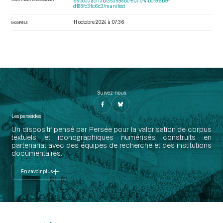
68bcc0acf13b/353598bc-e07b-4fbc-96b9-
d188fc31c6c3/manifest
11 octobre 2024 à 07:36
MODIFIÉ LE
Suivez-nous
Les perséides
Un dispositif pensé par Persée pour la valorisation de corpus
textuels et iconographiques numérisés construits en
partenariat avec des équipes de recherche et des institutions
documentaires.
En savoir plus