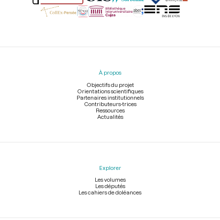
Menu
du
pied
À propos
de
page
Objectifs du projet
Orientations scientifiques
Partenaires institutionnels
Contributeurs-trices
Ressources
Actualités
Explorer
Les volumes
Les députés
Les cahiers de doléances