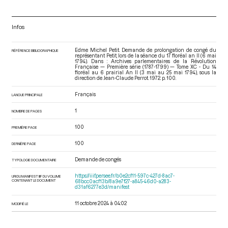
Infos
Edme Michel Petit. Demande de prolongation de congé du
RÉFÉRENCE BIBLIOGRAPHIQUE
représentant Petit, lors de la séance du 17 floréal an II (6 mai
1794). Dans : Archives parlementaires de la Révolution
Française — Première série (1787-1799) — Tome XC - Du 14
floréal au 6 prairial An II (3 mai au 25 mai 1794)
, sous la
direction de Jean-Claude Perrot. 1972. p. 100.
Français
LANGUE PRINCIPALE
1
NOMBRE DE PAGES
100
PREMIÈRE PAGE
100
DERNIÈRE PAGE
Demande de congés
TYPOLOGIE DOCUMENTAIRE
https://iiif.persee.fr/b0e2cf11-597c-427d-8ac7-
URI DU MANIFEST IIIF DU VOLUME
CONTENANT LE DOCUMENT
68bcc0acf13b/8a9e7f27-a845-46d0-a283-
d31af6277e3d/manifest
11 octobre 2024 à 04:02
MODIFIÉ LE