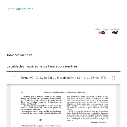
Edme Michel Petit
Télécharger
Partager
Table des matières
La table des matières ne contient aucune entrée.
V
Tome XC - Du 14 floréal au 6 prairial An II (3 mai au 25 mai 1794)
i
s
u
a
l
i
s
e
u