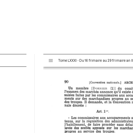
V
Tome LXXXI - Du 16 frimaire au 29 frimaire an 
i
s
u
a
l
i
s
e
u
r
M
i