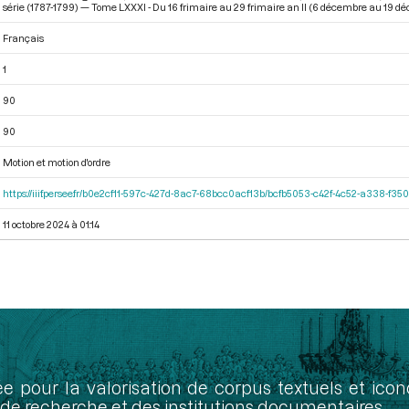
série (1787-1799) — Tome LXXXI - Du 16 frimaire au 29 frimaire an II (6 décembre au 19 
Français
1
90
90
Motion et motion d'ordre
https://iiif.persee.fr/b0e2cf11-597c-427d-8ac7-68bcc0acf13b/bcfb5053-c42f-4c52-a338-f3
11 octobre 2024 à 01:14
ée pour la valorisation de corpus textuels et ic
de recherche et des institutions documentaires.