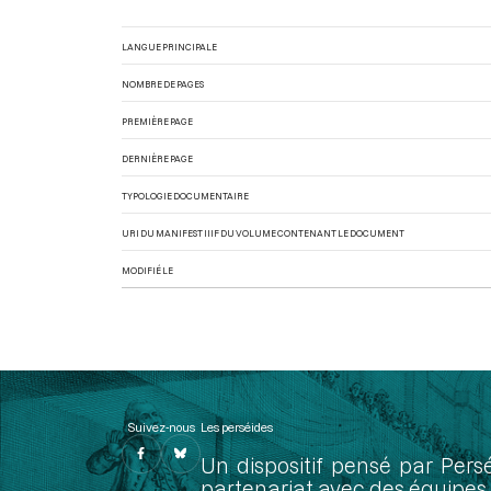
LANGUE PRINCIPALE
NOMBRE DE PAGES
PREMIÈRE PAGE
DERNIÈRE PAGE
TYPOLOGIE DOCUMENTAIRE
URI DU MANIFEST IIIF DU VOLUME CONTENANT LE DOCUMENT
MODIFIÉ LE
Suivez-nous
Les perséides
Un dispositif pensé par Pers
partenariat avec des équipes 