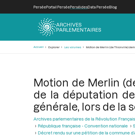
Persée
Portail Persée
Perséides
Data Persée
Blog
ARCHIVES
PARLEMENTAIRES
Fil
Accueil
Explorer
Les volumes
Motion de Merlin (de Thionville) dem
d'Ariane
Motion de Merlin (de
de la députation d
générale, lors de la 
Archives parlementaires de la Révolution Françai
République française - Convention nationale
S
Décret rendu sur une pétition de la commune d’A