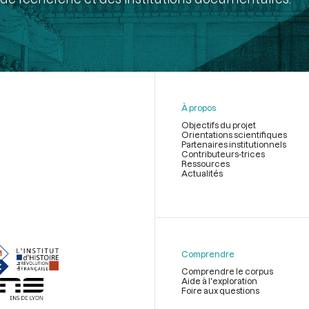
À propos
Objectifs du projet
Orientations scientifiques
Partenaires institutionnels
Contributeurs-trices
Ressources
Actualités
Menu
du
pied
de
Comprendre
page
Comprendre le corpus
Aide à l'exploration
Foire aux questions