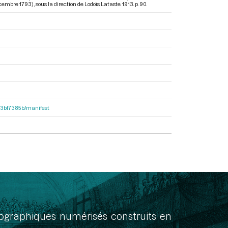
décembre 1793)
, sous la direction de Lodoïs Lataste. 1913. p. 90.
503bf7385b/manifest
onographiques numérisés construits en