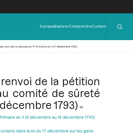
Rechercher
Menu
À propos
Explorer
Comprendre
Contact
de
l'en-
tête
, lors de la séance du 17 frimaire an II (7 décembre 1793)
renvoi de la pétition
au comité de sûreté
(7 décembre 1793)
 frimaire an II (6 décembre au 19 décembre 1793)
compris dans la loi du 17 décembre sur les gens