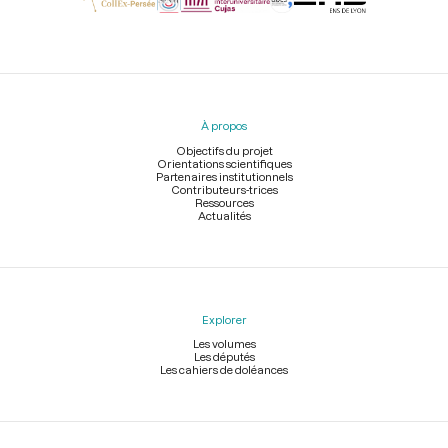
Menu
du
pied
À propos
de
page
Objectifs du projet
Orientations scientifiques
Partenaires institutionnels
Contributeurs-trices
Ressources
Actualités
Explorer
Les volumes
Les députés
Les cahiers de doléances