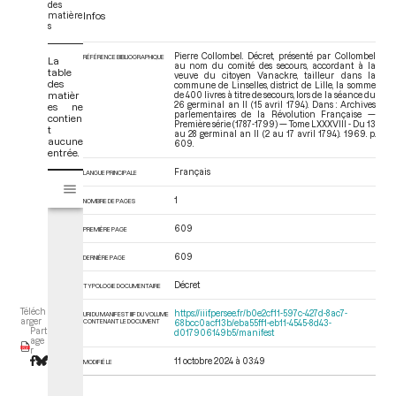
des
matière
Infos
s
Pierre Collombel. Décret, présenté par Collombel
RÉFÉRENCE BIBLIOGRAPHIQUE
La
au nom du comité des secours, accordant à la
table
veuve du citoyen Vanackre, tailleur dans la
des
commune de Linselles, district de Lille, la somme
matièr
de 400 livres à titre de secours, lors de la séance du
26 germinal an II (15 avril 1794). Dans : Archives
es ne
parlementaires de la Révolution Française —
contien
Première série (1787-1799) — Tome LXXXVIII - Du 13
t
au 28 germinal an II (2 au 17 avril 1794)
. 1969. p.
aucune
609.
entrée.
Français
LANGUE PRINCIPALE
V
Tome LXXXVIII - Du 13 au 28 germinal an II (2 au 17 avril 1794)
i
1
NOMBRE DE PAGES
s
u
609
PREMIÈRE PAGE
a
609
l
DERNIÈRE PAGE
i
Décret
TYPOLOGIE DOCUMENTAIRE
s
e
Téléch
https://iiif.persee.fr/b0e2cf11-597c-427d-8ac7-
URI DU MANIFEST IIIF DU VOLUME
arger
CONTENANT LE DOCUMENT
68bcc0acf13b/eba55ff1-eb11-4545-8d43-
u
Part
d017906149b5/manifest
age
r
r
M
11 octobre 2024 à 03:49
MODIFIÉ LE
i