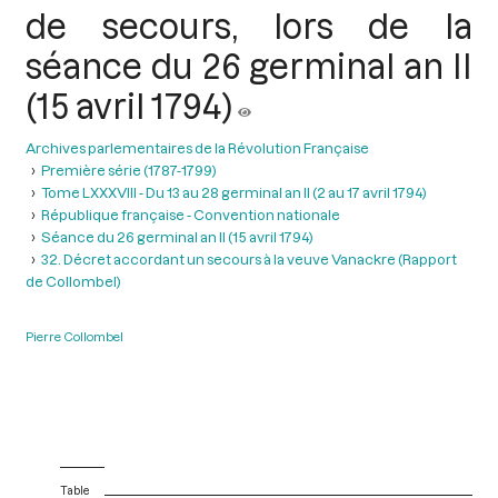
de secours, lors de la
séance du 26 germinal an II
(15 avril 1794)
Archives parlementaires de la Révolution Française
Première série (1787-1799)
Tome LXXXVIII - Du 13 au 28 germinal an II (2 au 17 avril 1794)
République française - Convention nationale
Séance du 26 germinal an II (15 avril 1794)
32. Décret accordant un secours à la veuve Vanackre (Rapport
de Collombel)
Pierre Collombel
Table