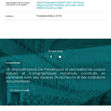
https://iiif.persee.fr/b0e2cf11-597c-427d-8ac7-
URI DU MANIFEST IIIF DU VOLUME
CONTENANT LE DOCUMENT
68bcc0acf13b/353598bc-e07b-4fbc-96b9-
d188fc31c6c3/manifest
11 octobre 2024 à 07:35
MODIFIÉ LE
Suivez-nous
Les perséides
Un dispositif pensé par Persée pour la valorisation de corpus
textuels et iconographiques numérisés construits en
partenariat avec des équipes de recherche et des institutions
documentaires.
En savoir plus