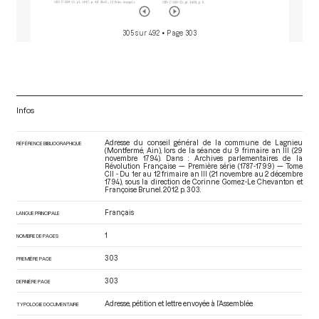
305 sur 492
• Page 303
Infos
Adresse du conseil général de la commune de Lagnieu
RÉFÉRENCE BIBLIOGRAPHIQUE
(Montfermé, Ain), lors de la séance du 9 frimaire an III (29
novembre 1794). Dans : Archives parlementaires de la
Révolution Française — Première série (1787-1799) — Tome
CII - Du 1er au 12 frimaire an III (21 novembre au 2 décembre
1794)
, sous la direction de Corinne Gomez-Le Chevanton et
Françoise Brunel. 2012. p. 303.
Français
LANGUE PRINCIPALE
1
NOMBRE DE PAGES
303
PREMIÈRE PAGE
303
DERNIÈRE PAGE
Adresse, pétition et lettre envoyée à l’Assemblée
TYPOLOGIE DOCUMENTAIRE