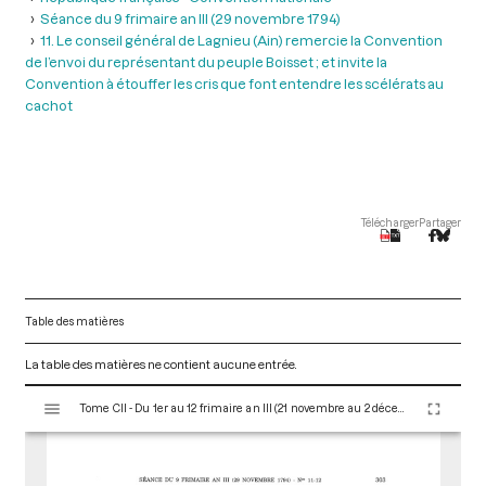
Séance du 9 frimaire an III (29 novembre 1794)
11. Le conseil général de Lagnieu (Ain) remercie la Convention
de l’envoi du représentant du peuple Boisset ; et invite la
Convention à étouffer les cris que font entendre les scélérats au
cachot
Télécharger
Partager
Table des matières
La table des matières ne contient aucune entrée.
V
Tome CII - Du 1er au 12 frimaire an III (21 novembre au 2 décembre 1794)
i
s
u
a