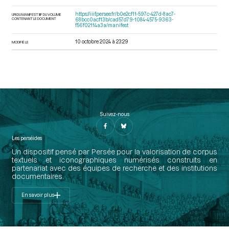
https://iiif.persee.fr/b0e2cf11-597c-427d-8ac7-
URI DU MANIFEST IIIF DU VOLUME
CONTENANT LE DOCUMENT
68bcc0acf13b/cad57d79-1084-4575-9363-
f56f02114a3a/manifest
10 octobre 2024 à 23:29
MODIFIÉ LE
Suivez-nous
Les perséides
Un dispositif pensé par Persée pour la valorisation de corpus
textuels et iconographiques numérisés construits en
partenariat avec des équipes de recherche et des institutions
documentaires.
En savoir plus