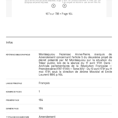
167 sur 798
• Page 164
Infos
Montesquiou Fezensac Anne-Pierre, marquis de.
RÉFÉRENCE BIBLIOGRAPHIQUE
Amendement concernant l'article 5 du deuxième projet de
décret présenté par M. Montesquiou sur la situation du
Trésor public, lors de la séance du 17 avril 1791. Dans :
Archives parlementaires de la Révolution Française —
Première série (1787-1799) — Tome XXV - Du 13 avril 1791 au 11
mai 1791
, sous la direction de Jérôme Mavidal et Emile
Laurent. 1886. p. 164.
Français
LANGUE PRINCIPALE
1
NOMBRE DE PAGES
164
PREMIÈRE PAGE
164
DERNIÈRE PAGE
Amendement
TYPOLOGIE DOCUMENTAIRE