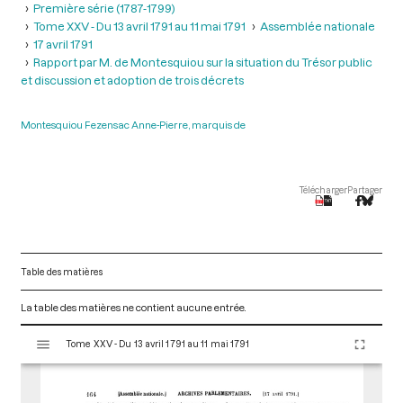
Première série (1787-1799)
Tome XXV - Du 13 avril 1791 au 11 mai 1791
Assemblée nationale
17 avril 1791
Rapport par M. de Montesquiou sur la situation du Trésor public
et discussion et adoption de trois décrets
Montesquiou Fezensac Anne-Pierre, marquis de
Télécharger
Partager
Table des matières
La table des matières ne contient aucune entrée.
V
Tome XXV - Du 13 avril 1791 au 11 mai 1791
i
s
u
a