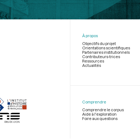
À propos
Objectifs du projet
Orientations scientifiques
Partenaires institutionnels
Contributeurs-trices
Ressources
Actualités
Menu
du
pied
de
Comprendre
page
Comprendre le corpus
Aide à l'exploration
Foire aux questions