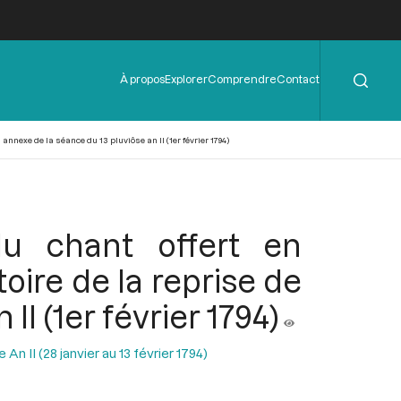
Rechercher
Menu
À propos
Explorer
Comprendre
Contact
de
l'en-
tête
nnexe de la séance du 13 pluviôse an II (1er février 1794)
du chant offert en
ire de la reprise de
I (1er février 1794)
n II (28 janvier au 13 février 1794)