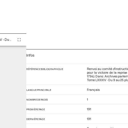
Tome LXXXIV - Du 9 au 25 pluviôse An II (28 janvier au 13 février 1794)
Infos
Renvoi au comité d'instruct
RÉFÉRENCE BIBLIOGRAPHIQUE
pour la victoire de la repris
1794). Dans : Archives parle
Tome LXXXIV - Du 9 au 25 pluv
Français
LANGUE PRINCIPALE
1
NOMBRE DE PAGES
191
PREMIÈRE PAGE
191
DERNIÈRE PAGE