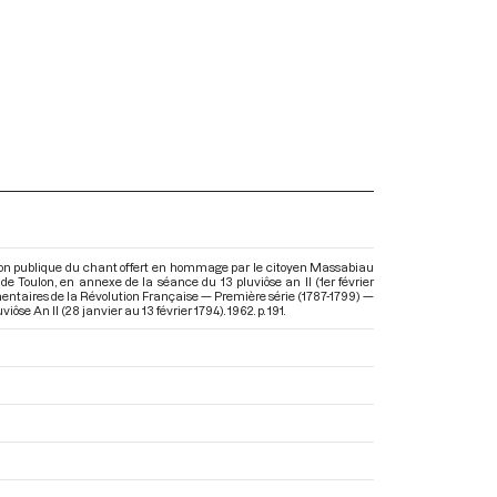
ion publique du chant offert en hommage par le citoyen Massabiau
e de Toulon, en annexe de la séance du 13 pluviôse an II (1er février
mentaires de la Révolution Française — Première série (1787-1799) —
iôse An II (28 janvier au 13 février 1794)
. 1962. p. 191.