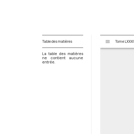
V
Table des matières
i
s
La table des matières
u
ne contient aucune
entrée.
a
l
i
s
e
u
r
M
i
r
a
d