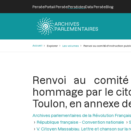
Persée
Portail Persée
Perséides
Data Persée
Blog
ARCHIVES
PARLEMENTAIRES
Fil
Accueil
Explorer
Les volumes
Renvoi au comité d'instruction publiq
d'Ariane
Renvoi au comité 
hommage par le cito
Toulon, en annexe de 
Archives parlementaires de la Révolution Françai
République française - Convention nationale
S
V. Citoyen Massabiau. Lettre et chanson sur la 