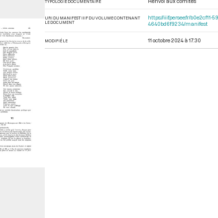
Renvoi aux comités
TYPOLOGIE DOCUMENTAIRE
https://iiif.persee.fr/b0e2c
URI DU MANIFEST IIIF DU VOLUME CONTENANT
LE DOCUMENT
4640bd6f9234/manifest
11 octobre 2024 à 17:30
MODIFIÉ LE