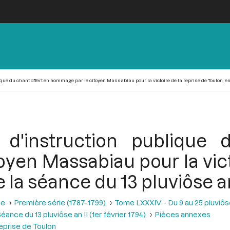
ue du chant offert en hommage par le citoyen Massabiau pour la victoire de la reprise de Toulon, en a
d'instruction publique 
yen Massabiau pour la victo
la séance du 13 pluviôse an I
se
Première série (1787-1799)
Tome LXXXIV - Du 9 au 25 pluviôse A
éance du 13 pluviôse an II (1er février 1794)
Pièces annexes
reprise de Toulon