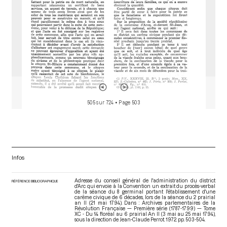
505 sur 724
• Page 503
Infos
Adresse du conseil général de l'administration du district
RÉFÉRENCE BIBLIOGRAPHIQUE
d'Arc qui envoie à la Convention un extrait du procès-verbal
de la séance du 8 germinal portant l'établissement d'une
carême civique de 6 décades, lors de la séance du 2 prairial
an II (21 mai 1794). Dans : Archives parlementaires de la
Révolution Française — Première série (1787-1799) — Tome
XC - Du 14 floréal au 6 prairial An II (3 mai au 25 mai 1794)
,
sous la direction de Jean-Claude Perrot. 1972. pp. 503-504.