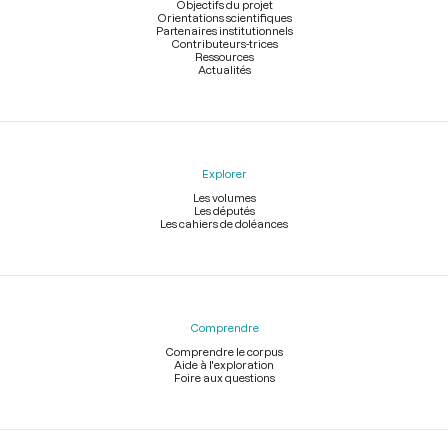
page
Objectifs du projet
Orientations scientifiques
Partenaires institutionnels
Contributeurs-trices
Ressources
Actualités
Explorer
Les volumes
Les députés
Les cahiers de doléances
Comprendre
Comprendre le corpus
Aide à l'exploration
Foire aux questions