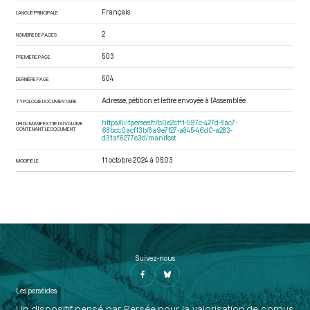
Français
LANGUE PRINCIPALE
2
NOMBRE DE PAGES
503
PREMIÈRE PAGE
504
DERNIÈRE PAGE
Adresse, pétition et lettre envoyée à l’Assemblée
TYPOLOGIE DOCUMENTAIRE
https://iiif.persee.fr/b0e2cf11-597c-427d-8ac7-
URI DU MANIFEST IIIF DU VOLUME
CONTENANT LE DOCUMENT
68bcc0acf13b/8a9e7f27-a845-46d0-a283-
d31af6277e3d/manifest
11 octobre 2024 à 05:03
MODIFIÉ LE
Suivez-nous
Les perséides
Un dispositif pensé par Persée pour la valorisation de corpus