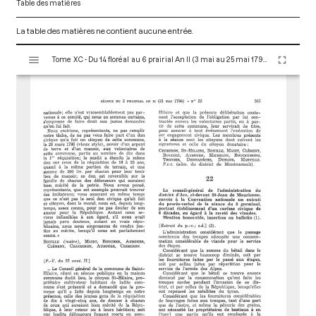
Table des matières
La table des matières ne contient aucune entrée.
V
Tome XC - Du 14 floréal au 6 prairial An II (3 mai au 25 mai 1794)
i
s
u
a
l
i
s
e
u
r
M
i
r
a
d
o
r