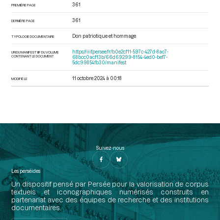
361
PREMIÈRE PAGE
361
DERNIÈRE PAGE
Don patriotique et hommage
TYPOLOGIE DOCUMENTAIRE
https://iiif.persee.fr/b0e2cf11-597c-427d-8ac7-
URI DU MANIFEST IIIF DU VOLUME
CONTENANT LE DOCUMENT
68bcc0acf13b/66d69299-8154-4ed0-bef7-
5dc99854fb30/manifest
11 octobre 2024 à 00:18
MODIFIÉ LE
Suivez-nous
Les perséides
Un dispositif pensé par Persée pour la valorisation de corpus
textuels et iconographiques numérisés construits en
partenariat avec des équipes de recherche et des institutions
documentaires.