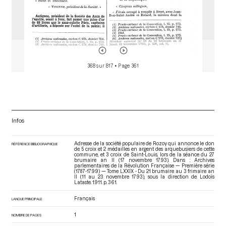
368 sur 817
• Page 361
Infos
Adresse de la société populaire de Rozoy qui annonce le don
RÉFÉRENCE BIBLIOGRAPHIQUE
de 5 croix et 2 médailles en argent des arquebusiers de cette
commune, et 3 croix de Saint-Louis, lors de la séance du 27
brumaire an II (17 novembre 1793). Dans : Archives
parlementaires de la Révolution Française — Première série
(1787-1799) — Tome LXXIX - Du 21 brumaire au 3 frimaire an
II (11 au 23 novembre 1793)
, sous la direction de Lodoïs
Lataste. 1911. p. 361.
Français
LANGUE PRINCIPALE
1
NOMBRE DE PAGES