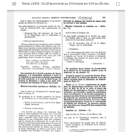
V
Tome LXXIX - Du 21 brumaire au 3 frimaire an II (11 au 23 novembre 1793)
i
s
u
a
l
i
s
e
u
r
M
i
r
a
d
o
r