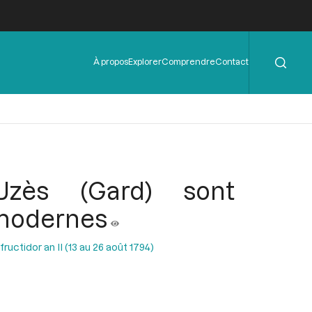
Rechercher
Menu
À propos
Explorer
Comprendre
Contact
de
l'en-
tête
’Uzès (Gard) sont
a modernes
uctidor an II (13 au 26 août 1794)