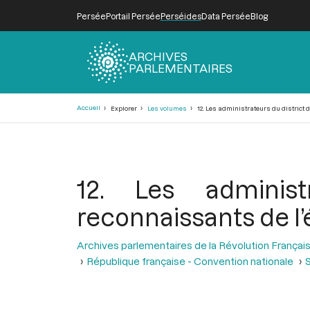
Persée
Portail Persée
Perséides
Data Persée
Blog
ARCHIVES
PARLEMENTAIRES
Fil
Accueil
Explorer
Les volumes
12. Les administrateurs du district 
d'Ariane
12. Les administ
reconnaissants de l’
Archives parlementaires de la Révolution Françai
République française - Convention nationale
S