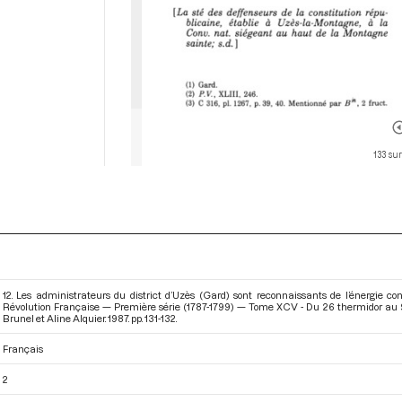
133 su
12. Les administrateurs du district d’Uzès (Gard) sont reconnaissants de l’énergie c
Révolution Française — Première série (1787-1799) — Tome XCV - Du 26 thermidor au 9 f
Brunel et Aline Alquier. 1987. pp. 131-132.
Français
2