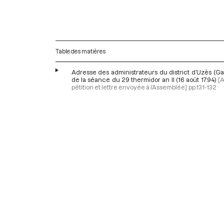
Table des matières
Adresse des administrateurs du district d’Uzès (Gar
de la séance du 29 thermidor an II (16 août 1794)
[
pétition et lettre envoyée à l’Assemblée]
pp.131-132