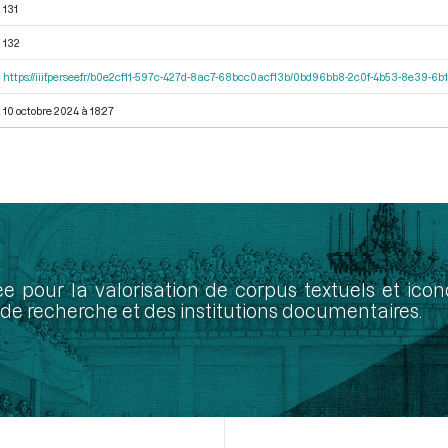
131
132
https://iiif.persee.fr/b0e2cf11-597c-427d-8ac7-68bcc0acf13b/0bd96bb8-2c0f-4b53-8e39-
10 octobre 2024 à 18:27
ée pour la valorisation de corpus textuels et ic
de recherche et des institutions documentaires.