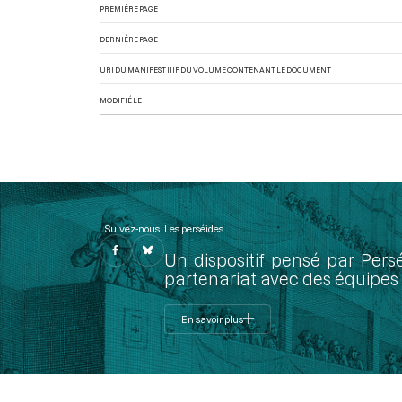
PREMIÈRE PAGE
DERNIÈRE PAGE
URI DU MANIFEST IIIF DU VOLUME CONTENANT LE DOCUMENT
MODIFIÉ LE
Suivez-nous
Les perséides
Un dispositif pensé par Pers
partenariat avec des équipes 
En savoir plus