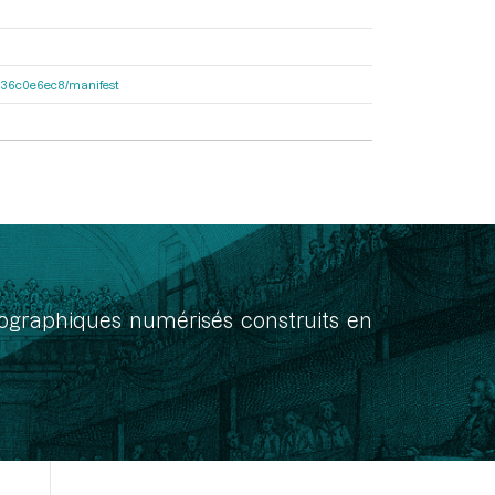
6b136c0e6ec8/manifest
onographiques numérisés construits en