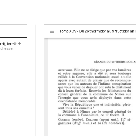
V
Tome XCV - Du 26 thermidor au 9 fructidor an II
i
s
d), lors
u
Adresse,
a
l
i
s
e
u
r
M
i
r
a
d
o