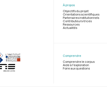
À propos
Objectifs du projet
Orientations scientifiques
Partenaires institutionnels
Contributeurs-trices
Ressources
Actualités
Menu
du
pied
de
Comprendre
page
Comprendre le corpus
Aide à l'exploration
Foire aux questions