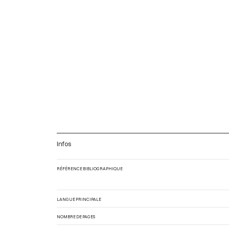
Infos
RÉFÉRENCE BIBLIOGRAPHIQUE
LANGUE PRINCIPALE
NOMBRE DE PAGES