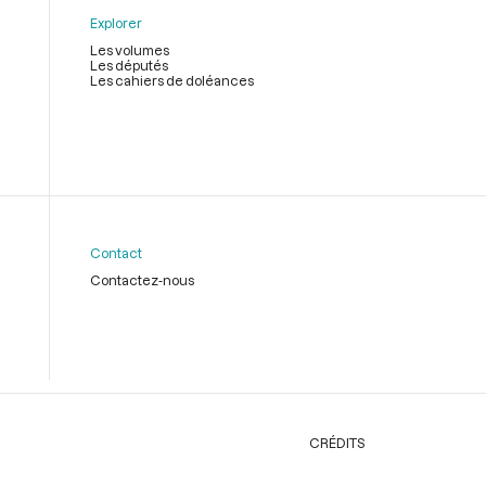
Explorer
Les volumes
Les députés
Les cahiers de doléances
Contact
Contactez-nous
CRÉDITS