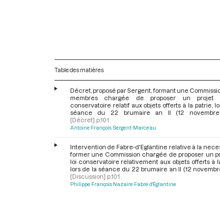
Table des matières
Décret, proposé par Sergent, formant une Commissi
membres chargée de proposer un projet 
conservatoire relatif aux objets offerts à la patrie, lo
séance du 22 brumaire an II (12 novembre
[Décret]
p.101
Antoine François Sergent-Marceau
Intervention de Fabre-d'Eglantine relative à la nece
former une Commission chargée de proposer un pr
loi conservatoire relativement aux objets offerts à la
lors de la séance du 22 brumaire an II (12 novembr
[Discussion]
p.101
Philippe François Nazaire Fabre d'Églantine