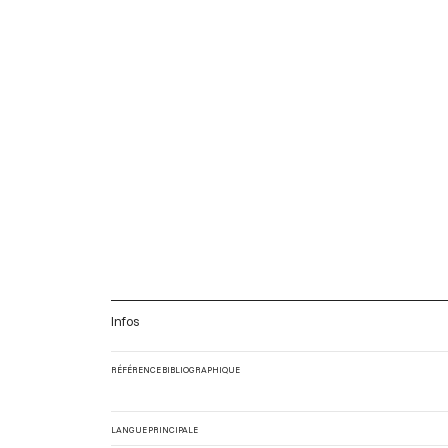
Infos
RÉFÉRENCE BIBLIOGRAPHIQUE
LANGUE PRINCIPALE