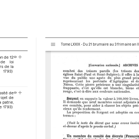
V
Tome LXXIX - Du 21 brumaire au 3 frimaire an I
i
s
on de 12
u
de loi
a
rs de la
 1793)
l
i
s
e
ssité de
ojet de
u
 patrie,
r
e 1793)
M
i
r
a
d