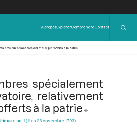
Rechercher
Menu
À propos
Explorer
Comprendre
Contact
de
l'en-
tête
précieux et matières d’or et d’argent offerts à la patrie
mbres spécialement
atoire, relativement
fferts à la patrie
rimaire an II (11 au 23 novembre 1793)