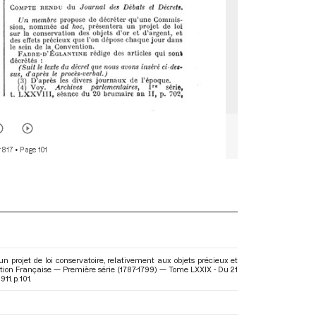
r 817
• Page 101
projet de loi conservatoire, relativement aux objets précieux et
olution Française — Première série (1787-1799) — Tome LXXIX - Du 21
11. p. 101.