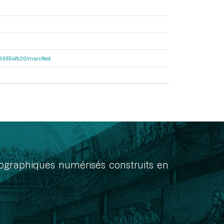
dc99854fb30/manifest
onographiques numérisés construits en