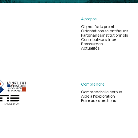
À propos
Objectifs du projet
Orientations scientifiques
Partenaires institutionnels
Contributeurs-trices
Ressources
Actualités
Menu
du
pied
de
Comprendre
page
Comprendre le corpus
Aide à l'exploration
Foire aux questions