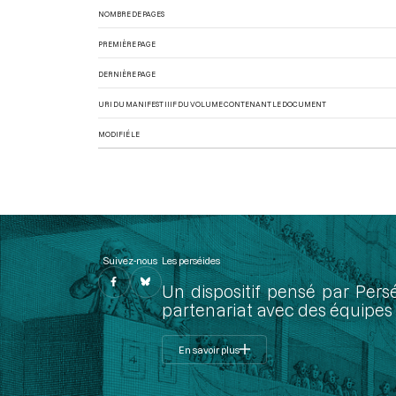
NOMBRE DE PAGES
PREMIÈRE PAGE
DERNIÈRE PAGE
URI DU MANIFEST IIIF DU VOLUME CONTENANT LE DOCUMENT
MODIFIÉ LE
Suivez-nous
Les perséides
Un dispositif pensé par Pers
partenariat avec des équipes 
En savoir plus