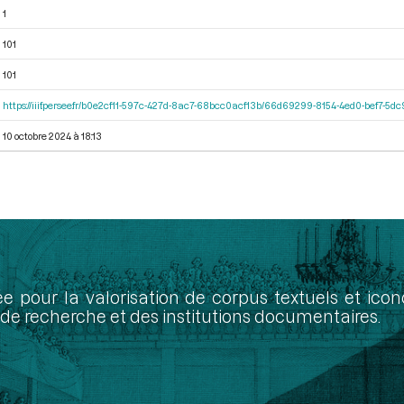
1
101
101
https://iiif.persee.fr/b0e2cf11-597c-427d-8ac7-68bcc0acf13b/66d69299-8154-4ed0-bef7-5
10 octobre 2024 à 18:13
ée pour la valorisation de corpus textuels et ic
de recherche et des institutions documentaires.