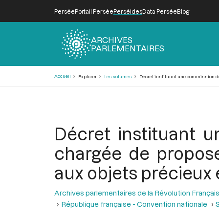
Persée
Portail Persée
Perséides
Data Persée
Blog
ARCHIVES
PARLEMENTAIRES
Fil
Accueil
Explorer
Les volumes
Décret instituant une commission de 
d'Ariane
Décret instituant
chargée de proposer
aux objets précieux e
Archives parlementaires de la Révolution Françai
République française - Convention nationale
S