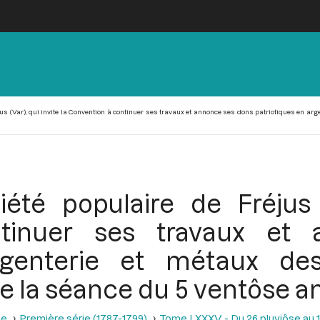
s (Var), qui invite la Convention à continuer ses travaux et annonce ses dons patriotiques en argen
été populaire de Fréjus (
tinuer ses travaux et
rgenterie et métaux des
e la séance du 5 ventôse an I
se
Première série (1787-1799)
Tome LXXXV - Du 26 pluviôse au 12 