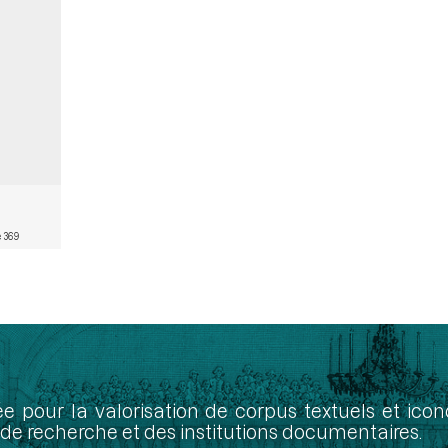
 369
ée pour la valorisation de corpus textuels et ic
de recherche et des institutions documentaires.