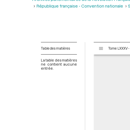
République française - Convention nationale
S
V
Table des matières
i
s
La table des matières
u
ne contient aucune
entrée.
a
l
i
s
e
u
r
M
i
r