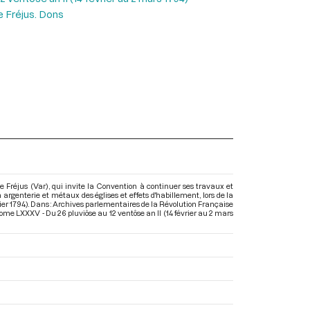
e Fréjus. Dons
de Fréjus (Var), qui invite la Convention à continuer ses travaux et
argenterie et métaux des églises et effets d'habillement, lors de la
rier 1794). Dans : Archives parlementaires de la Révolution Française
ome LXXXV - Du 26 pluviôse au 12 ventôse an II (14 février au 2 mars