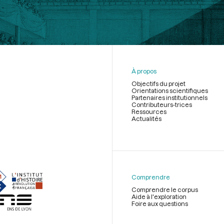
À propos
Objectifs du projet
Orientations scientifiques
Partenaires institutionnels
Contributeurs-trices
Ressources
Actualités
Menu
du
pied
de
Comprendre
page
Comprendre le corpus
Aide à l'exploration
Foire aux questions