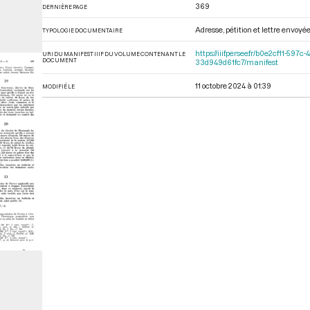
369
DERNIÈRE PAGE
Adresse, pétition et lettre envoyé
TYPOLOGIE DOCUMENTAIRE
https://iiif.persee.fr/b0e2cf11-
URI DU MANIFEST IIIF DU VOLUME CONTENANT LE
DOCUMENT
33d949d61fc7/manifest
11 octobre 2024 à 01:39
MODIFIÉ LE