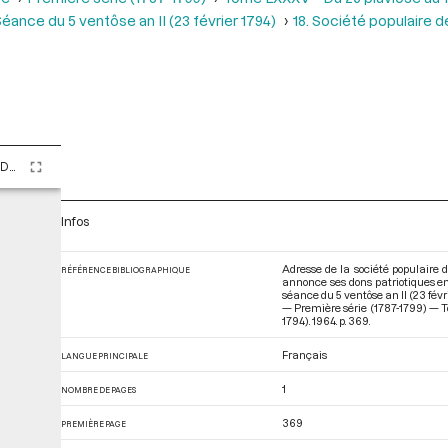
éance du 5 ventôse an II (23 février 1794)
18. Société populaire d
Tome LXXXV - Du 26 pluviôse au 12 ventôse an II (14 février au 2 mars 1794)
Infos
Adresse de la société populaire 
RÉFÉRENCE BIBLIOGRAPHIQUE
annonce ses dons patriotiques en 
séance du 5 ventôse an II (23 fév
— Première série (1787-1799) — T
1794)
. 1964. p. 369.
Français
LANGUE PRINCIPALE
1
NOMBRE DE PAGES
369
PREMIÈRE PAGE