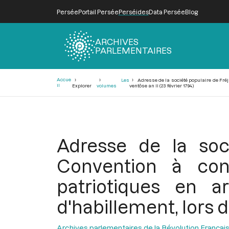
Persée
Portail Persée
Perséides
Data Persée
Blog
ARCHIVES
PARLEMENTAIRES
Fil
Accue
Les
Adresse de la société populaire de Fréju
d'Ariane
il
Explorer
volumes
ventôse an II (23 février 1794)
Adresse de la soci
Convention à con
patriotiques en a
d'habillement, lors d
Archives parlementaires de la Révolution Françai