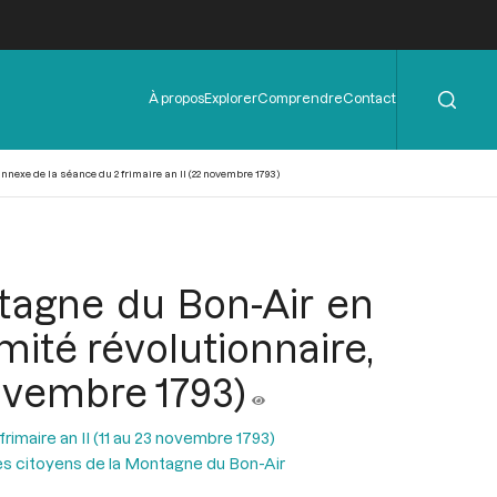
Rechercher
Menu
À propos
Explorer
Comprendre
Contact
de
l'en-
tête
nexe de la séance du 2 frimaire an II (22 novembre 1793)
tagne du Bon-Air en
ité révolutionnaire,
novembre 1793)
rimaire an II (11 au 23 novembre 1793)
es citoyens de la Montagne du Bon-Air