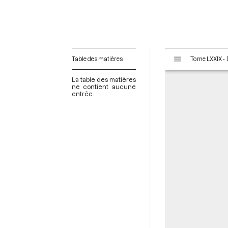
V
Table des matières
i
s
La table des matières
u
ne contient aucune
entrée.
a
l
i
s
e
u
r
M
i
r
a
d
o