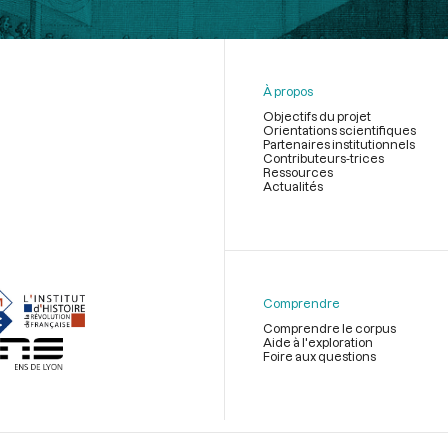
À propos
Objectifs du projet
Orientations scientifiques
Partenaires institutionnels
Contributeurs-trices
Ressources
Actualités
Menu
du
pied
de
Comprendre
page
Comprendre le corpus
Aide à l'exploration
Foire aux questions