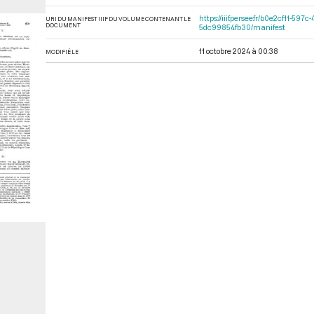
https://iiif.persee.fr/b0e2cf11-
URI DU MANIFEST IIIF DU VOLUME CONTENANT LE
DOCUMENT
5dc99854fb30/manifest
11 octobre 2024 à 00:38
MODIFIÉ LE