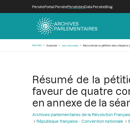
Persée
Portail Persée
Perséides
Data Persée
Blog
ARCHIVES
PARLEMENTAIRES
Fil
Accueil
Explorer
Les volumes
Résumé de la pétition des citoyens d
d'Ariane
Résumé de la pétit
faveur de quatre co
en annexe de la séan
Archives parlementaires de la Révolution Françai
République française - Convention nationale
S