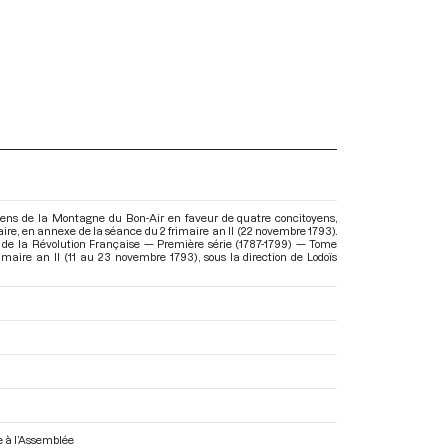
yens de la Montagne du Bon-Air en faveur de quatre concitoyens,
re, en annexe de la séance du 2 frimaire an II (22 novembre 1793).
 de la Révolution Française — Première série (1787-1799) — Tome
imaire an II (11 au 23 novembre 1793)
, sous la direction de Lodoïs
ée à l’Assemblée