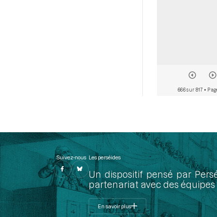
666 sur 817
• Pag
Suivez-nous
Les perséides
Un dispositif pensé par Pers
partenariat avec des équipes 
En savoir plus