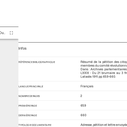
Tome LXXIX - Du 21 brumaire au 3 frimaire an II (11 au 23 novembre 1793)
Infos
Résumé de la pétition des cito
RÉFÉRENCE BIBLIOGRAPHIQUE
membres du comité révolutionnai
Dans : Archives parlementaires
LXXIX - Du 21 brumaire au 3 fr
Lataste. 1911. pp. 659-660.
Français
LANGUE PRINCIPALE
2
NOMBRE DE PAGES
659
PREMIÈRE PAGE
660
DERNIÈRE PAGE
Adresse, pétition et lettre envoy
TYPOLOGIE DOCUMENTAIRE