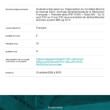
Suite de la discussion sur l'organisation du ministère. Marine
RÉFÉRENCE BIBLIOGRAPHIQUE
et colonies. Dans : Archives parlementaires de la Révolution
Française — Première série (1787-1799) — Tome XXV - Du 13
avril 1791 au 11 mai 1791
, sous la direction de Jérôme Mavidal
et Emile Laurent. 1886. pp. 10-11.
Français
LANGUE PRINCIPALE
2
NOMBRE DE PAGES
10
PREMIÈRE PAGE
11
DERNIÈRE PAGE
https://iiif.persee.fr/b0e2cf11-597c-427d-8ac7-
URI DU MANIFEST IIIF DU VOLUME
CONTENANT LE DOCUMENT
68bcc0acf13b/cad57d79-1084-4575-9363-
f56f02114a3a/manifest
10 octobre 2024 à 18:05
MODIFIÉ LE
Suivez-nous