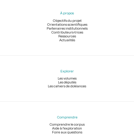
du
pied
À propos
de
page
Objectifs du projet
Orientations scientifiques
Partenaires institutionnels
Contributeurs-trices
Ressources
Actualités
Explorer
Les volumes
Les députés
Les cahiers de doléances
Comprendre
Comprendre le corpus
Aide à l'exploration
Foire aux questions