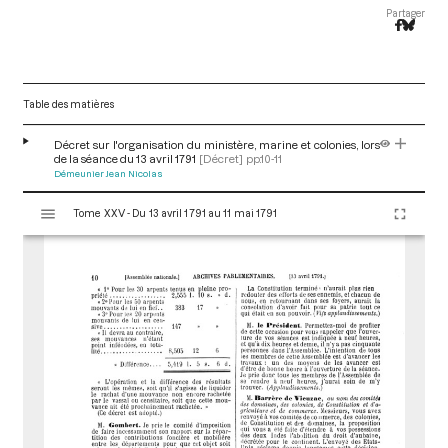
Partager
Table des matières
Décret sur l'organisation du ministère, marine et colonies, lors
de la séance du 13 avril 1791
[Décret]
pp.10-11
Démeunier Jean Nicolas
V
Tome XXV - Du 13 avril 1791 au 11 mai 1791
i
s
u
a
l
i
s
e
u
r
M
i