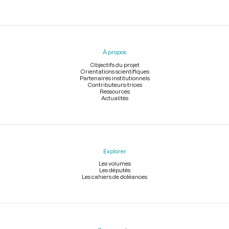
Menu
du
pied
À propos
de
page
Objectifs du projet
Orientations scientifiques
Partenaires institutionnels
Contributeurs-trices
Ressources
Actualités
Explorer
Les volumes
Les députés
Les cahiers de doléances