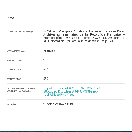
Infos
15. Citoyen Mangean. Don de son traitement de prêtre. Dans :
RÉFÉRENCE BIBLIOGRAPHIQUE
Archives parlementaires de la Révolution Française —
Première série (1787-1799) — Tome LXXXIX - Du 29 germinal
au 13 floréal an II (18 avril au 2 mai 1794)
. 1971. p. 550.
Français
LANGUE PRINCIPALE
1
NOMBRE DE PAGES
550
PREMIÈRE PAGE
550
DERNIÈRE PAGE
https://iiif.persee.fr/b0e2cf11-597c-427d-8ac7-
URI DU MANIFEST IIIF DU VOLUME
CONTENANT LE DOCUMENT
68bcc0acf13b/bd24a548-148d-493f-a4ed-
4de8fe6fcbc8/manifest
10 octobre 2024 à 18:19
MODIFIÉ LE