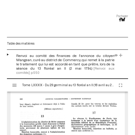
Partager
Table des matières
Renvoi au comité des finances de l'annonce du citoyen
Mangean, curé au district de Commercy, qui remet à la patrie
le traitement qui lui est accordé en tant que prêtre, lors de la
séance du 13 floréal an II (2 mai 1794)
[Renvoi aux
comités]
p.550
V
Tome LXXXIX - Du 29 germinal au 13 floréal an II (18 avril au 2 mai 1794)
i
s
u
a
l
i
s
e
u