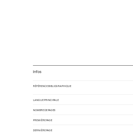
Infos
RÉFÉRENCE BIBLIOGRAPHIQUE
LANGUE PRINCIPALE
NOMBRE DE PAGES
PREMIÈRE PAGE
DERNIÈRE PAGE