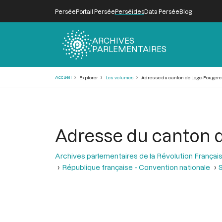
Persée
Portail Persée
Perséides
Data Persée
Blog
ARCHIVES
PARLEMENTAIRES
Fil
Accueil
Explorer
Les volumes
Adresse du canton de Loge-Fouger
d'Ariane
Adresse du canton 
Archives parlementaires de la Révolution Françai
République française - Convention nationale
S