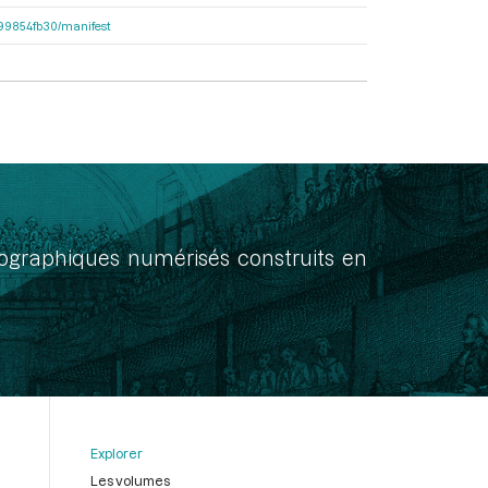
dc99854fb30/manifest
onographiques numérisés construits en
Explorer
Les volumes