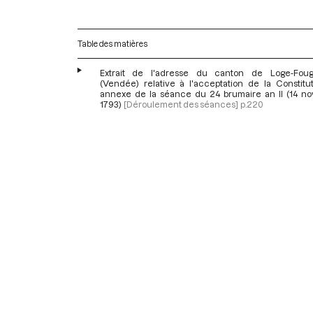
Table des matières
Extrait de l'adresse du canton de Loge-Fou
(Vendée) relative à l'acceptation de la Constitut
annexe de la séance du 24 brumaire an II (14 n
1793)
[Déroulement des séances]
p.220