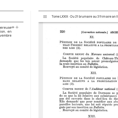
V
Tome LXXIX - Du 21 brumaire au 3 frimaire an I
i
s
gereuse
u
ion, en
a
ovembre
l
i
s
e
u
r
M
i
r
a
d
o
r