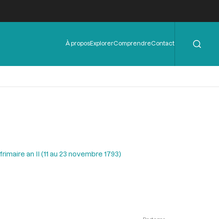
Rechercher
Menu
À propos
Explorer
Comprendre
Contact
de
l'en-
tête
rimaire an II (11 au 23 novembre 1793)