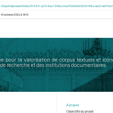
https://iiif.persee.fr/b0e2cf11-597c-427d-8ac7-68bcc0acf13b/66d69299-8154-4ed0-bef7-5
10 octobre 2024 à 18:13
ée pour la valorisation de corpus textuels et ic
de recherche et des institutions documentaires.
À propos
Objectifs du projet