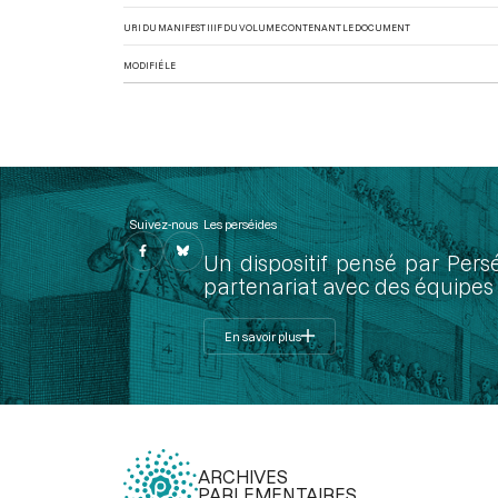
URI DU MANIFEST IIIF DU VOLUME CONTENANT LE DOCUMENT
MODIFIÉ LE
Suivez-nous
Les perséides
Un dispositif pensé par Pers
partenariat avec des équipes 
En savoir plus
ARCHIVES
PARLEMENTAIRES