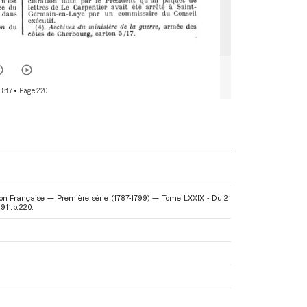
 817
• Page 220
ion Française — Première série (1787-1799) — Tome LXXIX - Du 21
911. p. 220.