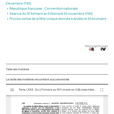
Décembre 1793)
République française - Convention nationale
Séance du 10 frimaire an II (Samedi 30 novembre 1793)
Procès-verbal de la fête civique donnée à Andilly le 30 brumaire
Télécharger
Partager
Table des matières
La table des matières ne contient aucune entrée.
V
Tome LXXX - Du 4 Frimaire au 15 Frimaire an II (24 novembre au 5 Décembre 1793)
i
s
u
a
l