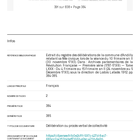
391 sur 838
• Page 384
Infos
Extrait du registre des délibérations de la commune d'Andilly
RÉFÉRENCE BIBLIOGRAPHIQUE
relatant sa fête civique, lors de la séance du 10 frimaire an II
(30 novembre 1793). Dans : Archives parlementaires de la
Révolution Française — Première série (1787-1799) — Tome
LXXX - Du 4 Frimaire au 15 Frimaire an II (24 novembre au 5
Décembre 1793)
, sous la direction de Lodoïs Lataste. 1912. pp.
384-385.
Français
LANGUE PRINCIPALE
2
NOMBRE DE PAGES
384
PREMIÈRE PAGE
385
DERNIÈRE PAGE
Délibération ou procès verbal de collectivité
TYPOLOGIE DOCUMENTAIRE
https://iiif.persee.fr/b0e2cf11-597c-427d-8ac7-
URI DU MANIFEST IIIF DU VOLUME
CONTENANT LE DOCUMENT
68bcc0acf13b/deff766b-e2ec-423b-8e2d-