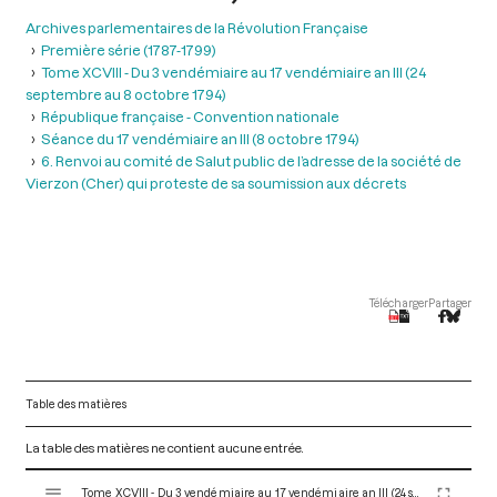
Archives parlementaires de la Révolution Française
Première série (1787-1799)
Tome XCVIII - Du 3 vendémiaire au 17 vendémiaire an III (24
septembre au 8 octobre 1794)
République française - Convention nationale
Séance du 17 vendémiaire an III (8 octobre 1794)
6. Renvoi au comité de Salut public de l’adresse de la société de
Vierzon (Cher) qui proteste de sa soumission aux décrets
Télécharger
Partager
Table des matières
La table des matières ne contient aucune entrée.
V
Tome XCVIII - Du 3 vendémiaire au 17 vendémiaire an III (24 septembre au 8 octobre 1794)