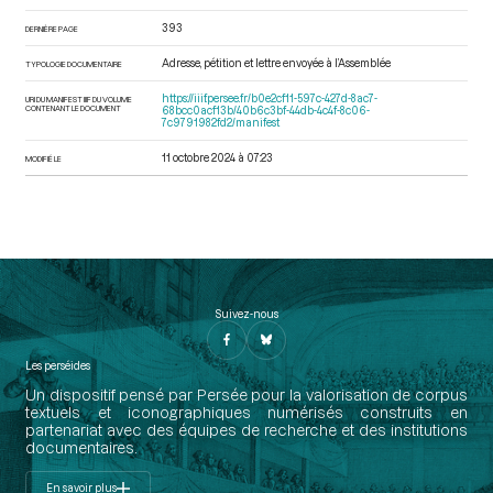
393
DERNIÈRE PAGE
Adresse, pétition et lettre envoyée à l’Assemblée
TYPOLOGIE DOCUMENTAIRE
https://iiif.persee.fr/b0e2cf11-597c-427d-8ac7-
URI DU MANIFEST IIIF DU VOLUME
CONTENANT LE DOCUMENT
68bcc0acf13b/40b6c3bf-44db-4c4f-8c06-
7c9791982fd2/manifest
11 octobre 2024 à 07:23
MODIFIÉ LE
Suivez-nous
Les perséides
Un dispositif pensé par Persée pour la valorisation de corpus
textuels et iconographiques numérisés construits en
partenariat avec des équipes de recherche et des institutions
documentaires.
En savoir plus