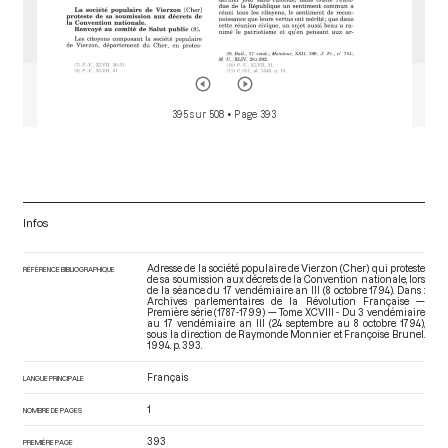
395 sur 508
• Page 393
Infos
Adresse de la société populaire de Vierzon (Cher) qui proteste
RÉFÉRENCE BIBLIOGRAPHIQUE
de sa soumission aux décrets de la Convention nationale, lors
de la séance du 17 vendémiaire an III (8 octobre 1794). Dans :
Archives parlementaires de la Révolution Française —
Première série (1787-1799) — Tome XCVIII - Du 3 vendémiaire
au 17 vendémiaire an III (24 septembre au 8 octobre 1794)
,
sous la direction de Raymonde Monnier et Françoise Brunel.
1994. p. 393.
Français
LANGUE PRINCIPALE
1
NOMBRE DE PAGES
393
PREMIÈRE PAGE