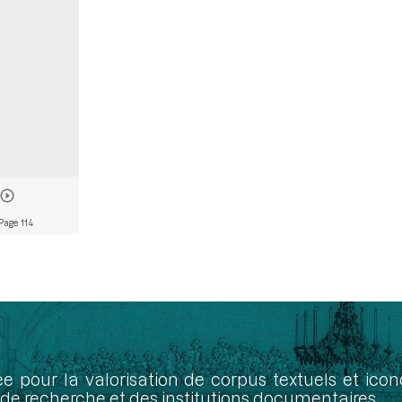
Page 114
ée pour la valorisation de corpus textuels et ic
de recherche et des institutions documentaires.