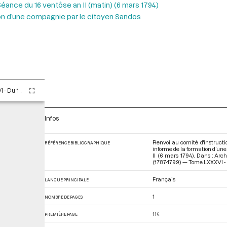
éance du 16 ventôse an II (matin) (6 mars 1794)
ion d’une compagnie par le citoyen Sandos
Tome LXXXVI - Du 13 au 30 ventôse an II (3 au 20 mars 1794)
Infos
Renvoi au comité d'instructi
RÉFÉRENCE BIBLIOGRAPHIQUE
informe de la formation d’une
II (6 mars 1794). Dans : Ar
(1787-1799) — Tome LXXXVI - 
Français
LANGUE PRINCIPALE
1
NOMBRE DE PAGES
114
PREMIÈRE PAGE