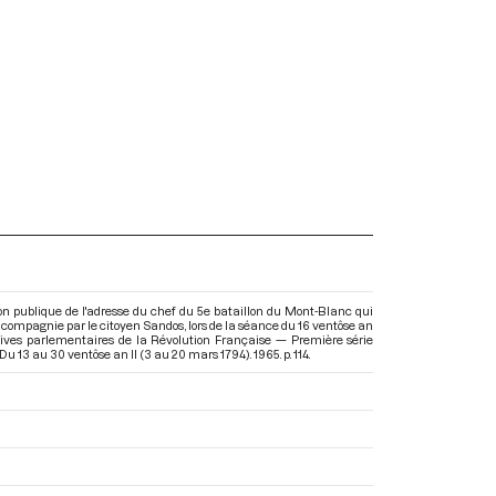
on publique de l'adresse du chef du 5e bataillon du Mont-Blanc qui
 compagnie par le citoyen Sandos, lors de la séance du 16 ventôse an
chives parlementaires de la Révolution Française — Première série
Du 13 au 30 ventôse an II (3 au 20 mars 1794)
. 1965. p. 114.