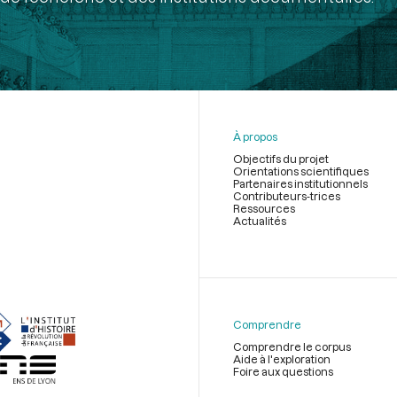
À propos
Objectifs du projet
Orientations scientifiques
Partenaires institutionnels
Contributeurs-trices
Ressources
Actualités
Menu
du
pied
de
Comprendre
page
Comprendre le corpus
Aide à l'exploration
Foire aux questions