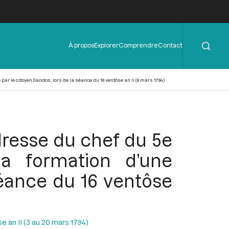
Rechercher
Menu
À propos
Explorer
Comprendre
Contact
de
l'en-
tête
r le citoyen Sandos, lors de la séance du 16 ventôse an II (6 mars 1794)
dresse du chef du 5e
la formation d’une
séance du 16 ventôse
 an II (3 au 20 mars 1794)