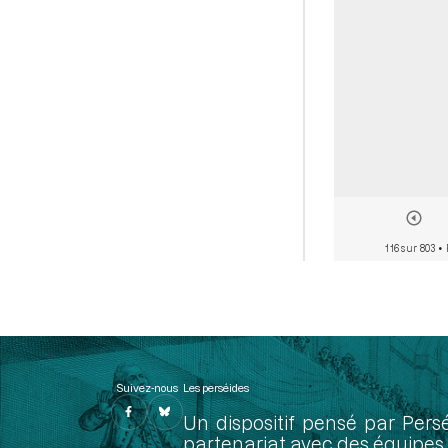
116 sur 803
• 
Suivez-nous
Les perséides
Un dispositif pensé par Pers
partenariat avec des équipes 