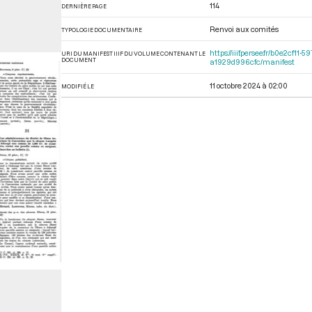
114
DERNIÈRE PAGE
Renvoi aux comités
TYPOLOGIE DOCUMENTAIRE
https://iiif.persee.fr/b0e2c
URI DU MANIFEST IIIF DU VOLUME CONTENANT LE
DOCUMENT
a1929d996cfc/manifest
11 octobre 2024 à 02:00
MODIFIÉ LE