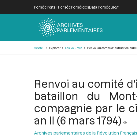
Persée
Portail Persée
Perséides
Data Persée
Blog
ARCHIVES
PARLEMENTAIRES
Fil
Accueil
Explorer
Les volumes
Renvoi au comité d'instruction publi
d'Ariane
Renvoi au comité d'
bataillon du Mont
compagnie par le ci
an II (6 mars 1794)
Archives parlementaires de la Révolution Françai