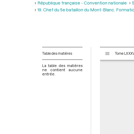
République française - Convention nationale
S
19. Chef du 5e bataillon du Mont-Blanc. Format
V
Table des matières
i
s
La table des matières
u
ne contient aucune
entrée.
a
l
i
s
e
u
r
M
i
r