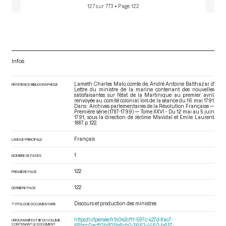
127 sur 773
• Page 122
Infos
Lameth Charles Malo, comte de, André Antoine Balthazar d'.
RÉFÉRENCE BIBLIOGRAPHIQUE
Lettre du ministre de la marine contenant des nouvelles
satisfaisantes sur l'état de la Martinique au premier avril,
renvoyée au comité colonial, lors de la séance du 16 mai 1791.
Dans : Archives parlementaires de la Révolution Française —
Première série (1787-1799) — Tome XXVI - Du 12 mai au 5 juin
1791.
, sous la direction de Jérôme Mavidal et Emile Laurent.
1887. p. 122.
Français
LANGUE PRINCIPALE
1
NOMBRE DE PAGES
122
PREMIÈRE PAGE
122
DERNIÈRE PAGE
Discours et production des ministres
TYPOLOGIE DOCUMENTAIRE
https://iiif.persee.fr/b0e2cf11-597c-427d-8ac7-
URI DU MANIFEST IIIF DU VOLUME
CONTENANT LE DOCUMENT
68bcc0acf13b/f05b6cb0-2663-4460-b657-