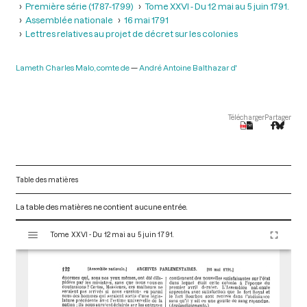
Première série (1787-1799)
Tome XXVI - Du 12 mai au 5 juin 1791.
Assemblée nationale
16 mai 1791
Lettres relatives au projet de décret sur les colonies
Lameth Charles Malo, comte de
André Antoine Balthazar d'
Télécharger
Partager
Table des matières
La table des matières ne contient aucune entrée.
V
Tome XXVI - Du 12 mai au 5 juin 1791.
i
s
u
a
l
i