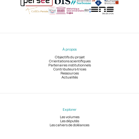
Menu
du
pied
À propos
de
page
Objectifs du projet
Orientations scientifiques
Partenaires institutionnels
Contributeurs-trices
Ressources
Actualités
Explorer
Les volumes
Les députés
Les cahiers de doléances