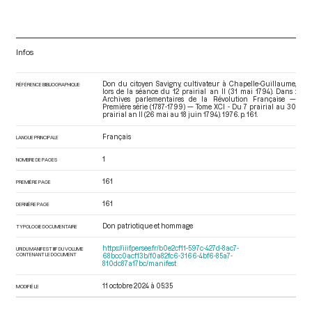
Infos
Don du citoyen Savigny, cultivateur à Chapelle-Guillaume,
RÉFÉRENCE BIBLIOGRAPHIQUE
lors de la séance du 12 prairial an II (31 mai 1794). Dans :
Archives parlementaires de la Révolution Française —
Première série (1787-1799) — Tome XCI - Du 7 prairial au 30
prairial an II (26 mai au 18 juin 1794)
. 1976. p. 161.
Français
LANGUE PRINCIPALE
1
NOMBRE DE PAGES
161
PREMIÈRE PAGE
161
DERNIÈRE PAGE
Don patriotique et hommage
TYPOLOGIE DOCUMENTAIRE
https://iiif.persee.fr/b0e2cf11-597c-427d-8ac7-
URI DU MANIFEST IIIF DU VOLUME
CONTENANT LE DOCUMENT
68bcc0acf13b/f0a82fc6-3166-4bf6-85a7-
810dc87a17bc/manifest
11 octobre 2024 à 05:35
MODIFIÉ LE