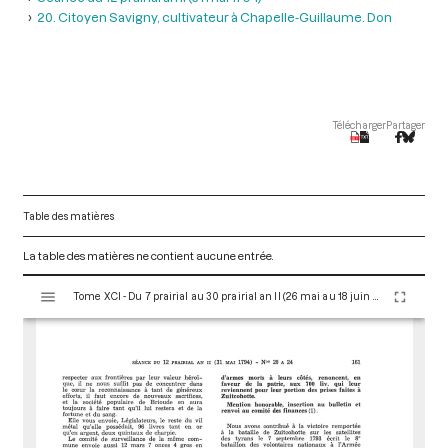
20. Citoyen Savigny, cultivateur à Chapelle-Guillaume. Don
Télécharger
Partager
Table des matières
La table des matières ne contient aucune entrée.
V
Tome XCI - Du 7 prairial au 30 prairial an II (26 mai au 18 juin 1794)
i
s
u
a
l
i
s
e