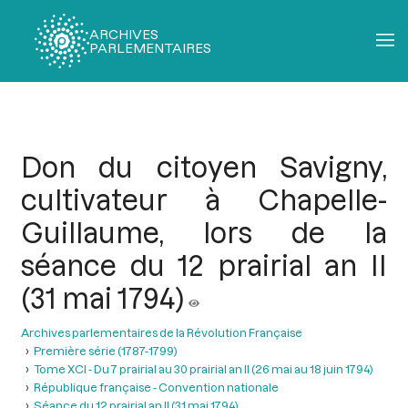
ARCHIVES
PARLEMENTAIRES
Fil
d'Ariane
Don du citoyen Savigny,
cultivateur à Chapelle-
Guillaume, lors de la
séance du 12 prairial an II
(31 mai 1794)
Archives parlementaires de la Révolution Française
Première série (1787-1799)
Tome XCI - Du 7 prairial au 30 prairial an II (26 mai au 18 juin 1794)
République française - Convention nationale
Séance du 12 prairial an II (31 mai 1794)