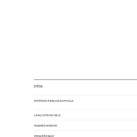
Infos
RÉFÉRENCE BIBLIOGRAPHIQUE
LANGUE PRINCIPALE
NOMBRE DE PAGES
PREMIÈRE PAGE