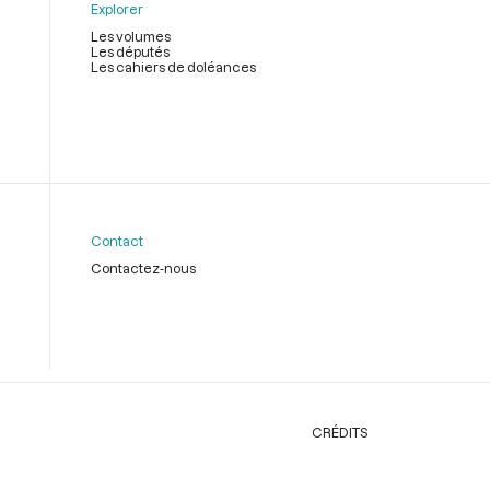
Explorer
Les volumes
Les députés
Les cahiers de doléances
Contact
Contactez-nous
CRÉDITS