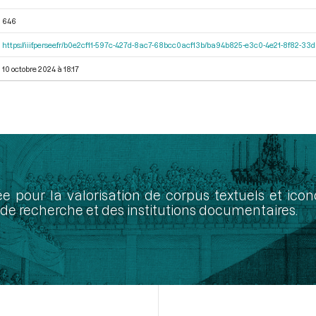
646
https://iiif.persee.fr/b0e2cf11-597c-427d-8ac7-68bcc0acf13b/ba94b825-e3c0-4e21-8f82-3
10 octobre 2024 à 18:17
ée pour la valorisation de corpus textuels et ic
de recherche et des institutions documentaires.