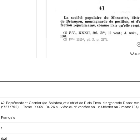
648 sur
42. Représentant Garnier (de Saintes), et district de Blois. Envoi d’argenterie. Dans : 
(1787-1799) — Tome LXXXV - Du 26 pluviôse au 12 ventôse an II (14 février au 2 mars 1794)
.
Français
1
646