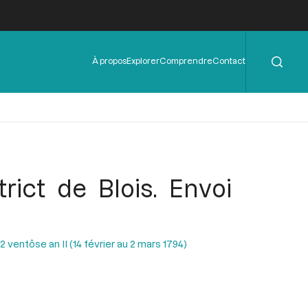
Rechercher
Menu
À propos
Explorer
Comprendre
Contact
de
l'en-
tête
rict de Blois. Envoi
ventôse an II (14 février au 2 mars 1794)