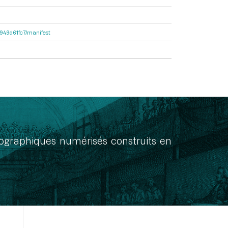
3d949d61fc7/manifest
onographiques numérisés construits en