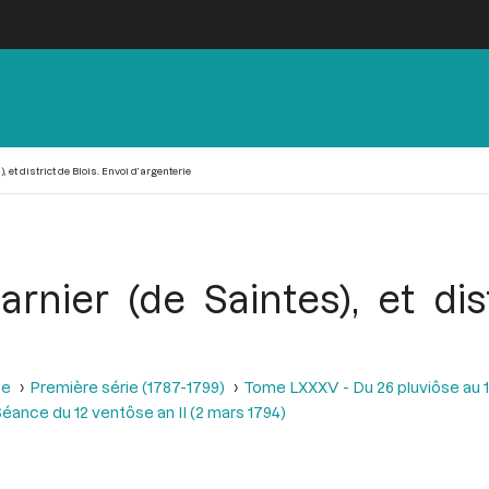
 et district de Blois. Envoi d’argenterie
rnier (de Saintes), et dist
se
Première série (1787-1799)
Tome LXXXV - Du 26 pluviôse au 12 
éance du 12 ventôse an II (2 mars 1794)