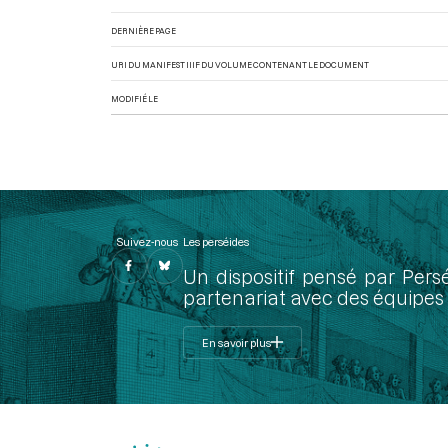
DERNIÈRE PAGE
URI DU MANIFEST IIIF DU VOLUME CONTENANT LE DOCUMENT
MODIFIÉ LE
Suivez-nous
Les perséides
Un dispositif pensé par Pers
partenariat avec des équipes 
En savoir plus