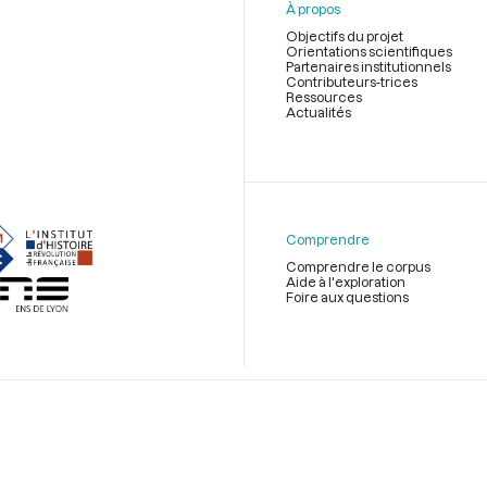
À propos
Objectifs du projet
Orientations scientifiques
Partenaires institutionnels
Contributeurs-trices
Ressources
Actualités
Menu
du
pied
de
Comprendre
page
Comprendre le corpus
Aide à l'exploration
Foire aux questions