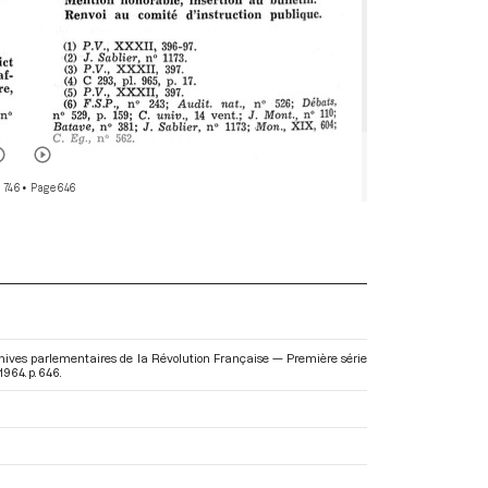
 746
• Page 646
Archives parlementaires de la Révolution Française — Première série
 1964. p. 646.