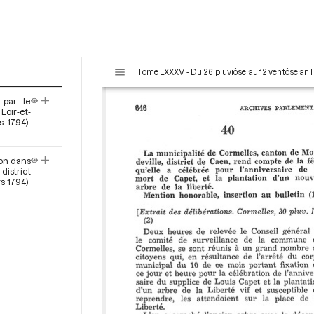
V
Tome LXXXV - Du 26 pluviôse au 12 ventôse an II
i
s
 par le
u
Loir-et-
a
s 1794)
l
i
ion dans
s
district
e
rs 1794)
u
r
M
i
r
a
d
o