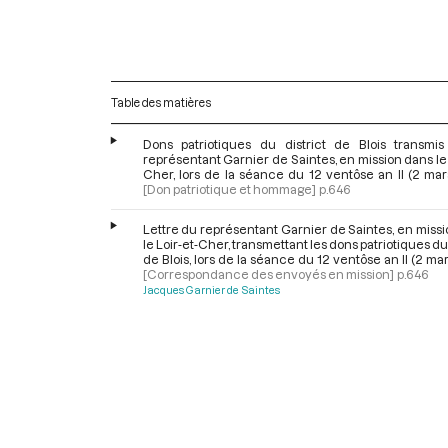
Table des matières
Dons patriotiques du district de Blois transmis
représentant Garnier de Saintes, en mission dans le 
Cher, lors de la séance du 12 ventôse an II (2 mar
[Don patriotique et hommage]
p.646
Lettre du représentant Garnier de Saintes, en miss
le Loir-et-Cher, transmettant les dons patriotiques du 
de Blois, lors de la séance du 12 ventôse an II (2 ma
[Correspondance des envoyés en mission]
p.646
Jacques Garnier de Saintes