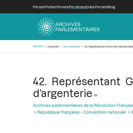
Persée
Portail Persée
Perséides
Data Persée
Blog
ARCHIVES
PARLEMENTAIRES
Fil
Accueil
Explorer
Les volumes
42. Représentant Garnier (de Saintes),
d'Ariane
42. Représentant Ga
d’argenterie
Archives parlementaires de la Révolution Françai
République française - Convention nationale
S