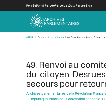
Persée
Portail Persée
Perséides
Data Persée
Blog
ARCHIVES
PARLEMENTAIRES
Fil
Accueil
Explorer
Les volumes
49. Renvoi au comité des Secours pub
d'Ariane
49. Renvoi au comité
du citoyen Desrues,
secours pour retour
Archives parlementaires de la Révolution Françai
République française - Convention nationale
S