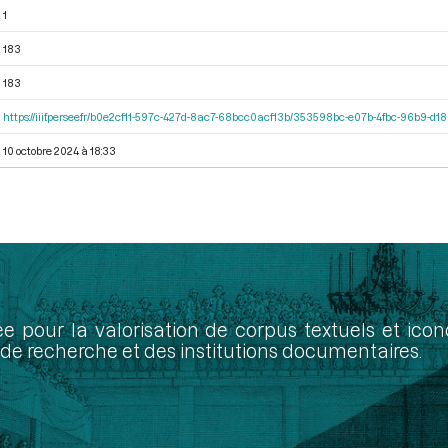
1
183
183
https://iiif.persee.fr/b0e2cf11-597c-427d-8ac7-68bcc0acf13b/353598bc-e07b-4fbc-96b9-d
10 octobre 2024 à 18:33
ée pour la valorisation de corpus textuels et ic
de recherche et des institutions documentaires.