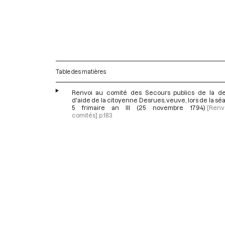
Table des matières
Renvoi au comité des Secours publics de la 
d'aide de la citoyenne Desrues, veuve, lors de la s
5 frimaire an III (25 novembre 1794)
[Ren
comités]
p.183