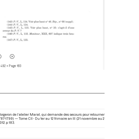
 492
• Page 183
forgeron de l’atelier Marat, qui demande des secours pour retourner
87-1799) — Tome CII - Du 1er au 12 frimaire an III (21 novembre au 2
2. p. 183.