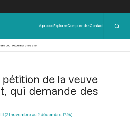
Rechercher
Menu
À propos
Explorer
Comprendre
Contact
de
l'en-
tête
ours pour retourner chez elle
 pétition de la veuve
rat, qui demande des
n III (21 novembre au 2 décembre 1794)