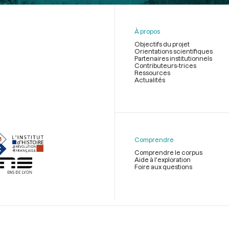
À propos
Objectifs du projet
Orientations scientifiques
Partenaires institutionnels
Contributeurs-trices
Ressources
Actualités
Menu
du
pied
de
Comprendre
page
Comprendre le corpus
Aide à l'exploration
Foire aux questions