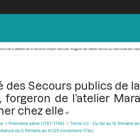
lics de la pétition de la veuve du citoyen Desrues, forgeron de l’atelier Marat, qui demande des sec
 des Secours publics de la
 forgeron de l’atelier Ma
ner chez elle
se
Première série (1787-1799)
Tome CII - Du 1er au 12 frimaire a
éance du 5 frimaire an III (25 novembre 1794)