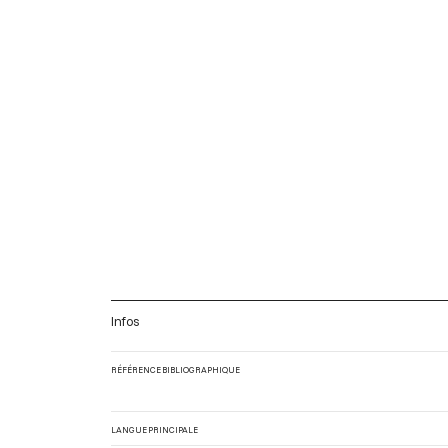
Infos
RÉFÉRENCE BIBLIOGRAPHIQUE
LANGUE PRINCIPALE