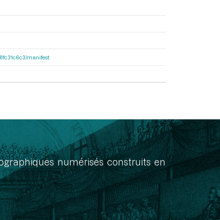
188fc31c6c3/manifest
onographiques numérisés construits en