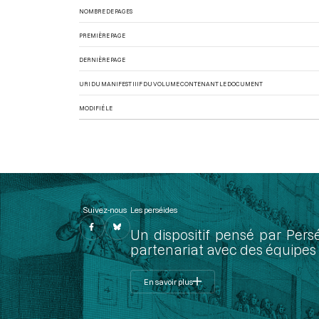
NOMBRE DE PAGES
PREMIÈRE PAGE
DERNIÈRE PAGE
URI DU MANIFEST IIIF DU VOLUME CONTENANT LE DOCUMENT
MODIFIÉ LE
Suivez-nous
Les perséides
Un dispositif pensé par Pers
partenariat avec des équipes 
En savoir plus