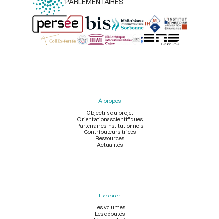
PARLEMENTAIRES
Menu
du
pied
À propos
de
page
Objectifs du projet
Orientations scientifiques
Partenaires institutionnels
Contributeurs-trices
Ressources
Actualités
Explorer
Les volumes
Les députés