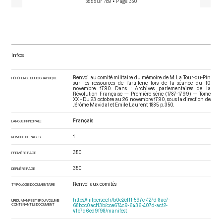
355 sur 789
• Page 350
Infos
Renvoi au comité militaire du mémoire de M. La Tour-du-Pin
RÉFÉRENCE BIBLIOGRAPHIQUE
sur les ressources de l'artillerie, lors de la séance du 10
novembre 1790. Dans : Archives parlementaires de la
Révolution Française — Première série (1787-1799) — Tome
XX - Du 23 octobre au 26 novembre 1790
, sous la direction de
Jérôme Mavidal et Emile Laurent. 1885. p. 350.
Français
LANGUE PRINCIPALE
1
NOMBRE DE PAGES
350
PREMIÈRE PAGE
350
DERNIÈRE PAGE
Renvoi aux comités
TYPOLOGIE DOCUMENTAIRE
https://iiif.persee.fr/b0e2cf11-597c-427d-8ac7-
URI DU MANIFEST IIIF DU VOLUME
CONTENANT LE DOCUMENT
68bcc0acf13b/cce674c9-6436-407d-ac12-
41b7d6ed9f98/manifest