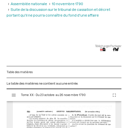
Assemblée nationale
10 novembre 1790
Suite de la discussion sur le tribunal de cassation et décret
portant qu'il ne pourra connaître du fond d'une affaire
Télécharger
Partager
Table des matières
La table des matières ne contient aucune entrée.
V
Tome XX - Du 23 octobre au 26 novembre 1790
i
s
u
a
l
i