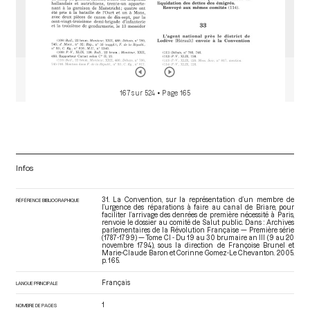
167 sur 524
• Page 165
Infos
31. La Convention, sur la représentation d’un membre de
RÉFÉRENCE BIBLIOGRAPHIQUE
l’urgence des réparations à faire au canal de Briare, pour
faciliter l’arrivage des denrées de première nécessité à Paris,
renvoie le dossier au comité de Salut public. Dans : Archives
parlementaires de la Révolution Française — Première série
(1787-1799) — Tome CI - Du 19 au 30 brumaire an III (9 au 20
novembre 1794)
, sous la direction de Françoise Brunel et
Marie-Claude Baron et Corinne Gomez-Le Chevanton. 2005.
p. 165.
Français
LANGUE PRINCIPALE
1
NOMBRE DE PAGES