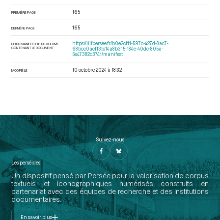
165
PREMIÈRE PAGE
165
DERNIÈRE PAGE
https://iiif.persee.fr/b0e2cf11-597c-427d-8ac7-
URI DU MANIFEST IIIF DU VOLUME
CONTENANT LE DOCUMENT
68bcc0acf13b/f4a8b315-184e-40dc-805a-
5e47382c3741/manifest
10 octobre 2024 à 18:32
MODIFIÉ LE
Suivez-nous
Les perséides
Un dispositif pensé par Persée pour la valorisation de corpus
textuels et iconographiques numérisés construits en
partenariat avec des équipes de recherche et des institutions
documentaires.
En savoir plus