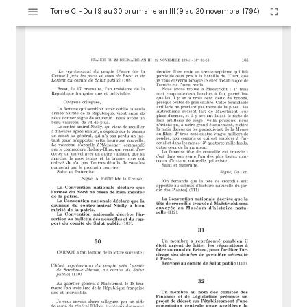
V
Tome CI - Du 19 au 30 brumaire an III (9 au 20 novembre 1794)
i
s
u
a
l
i
s
e
u
r
M
i
r
a
d
o
r