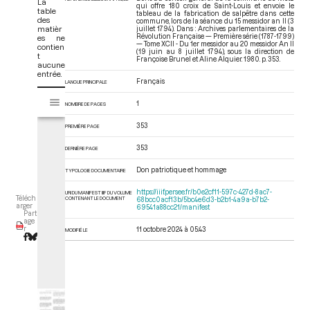
La
qui offre 180 croix de Saint-Louis et envoie le
table
tableau de la fabrication de salpêtre dans cette
des
commune, lors de la séance du 15 messidor an II (3
matièr
juillet 1794). Dans : Archives parlementaires de la
Révolution Française — Première série (1787-1799)
es ne
— Tome XCII - Du 1er messidor au 20 messidor An II
contien
(19 juin au 8 juillet 1794)
, sous la direction de
t
Françoise Brunel et Aline Alquier. 1980. p. 353.
aucune
entrée.
Français
LANGUE PRINCIPALE
V
Tome XCII - Du 1er messidor au 20 messidor An II (19 juin au 8 juillet 17
1
i
NOMBRE DE PAGES
s
353
PREMIÈRE PAGE
u
a
353
DERNIÈRE PAGE
l
i
Don patriotique et hommage
TYPOLOGIE DOCUMENTAIRE
s
https://iiif.persee.fr/b0e2cf11-597c-427d-8ac7-
URI DU MANIFEST IIIF DU VOLUME
e
Téléch
CONTENANT LE DOCUMENT
68bcc0acf13b/5bc4e6d3-b2b1-4a9a-b7b2-
arger
69541a88cc21/manifest
u
Part
age
r
r
11 octobre 2024 à 05:43
MODIFIÉ LE
M
i
r
a
d
o