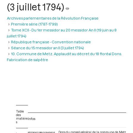
(3 juillet 1794)
Archives parlementaires de la Révolution Française
Première série (1787-1799)
Tome XCII - Du 1er messidor au 20 messidor An II (19 juin au 8
juillet 1794)
République française - Convention nationale
Séance du 15 messidor an II (3 juillet 1794)
10. Commune de Metz. Applaudit au décret du 18 floréal Dons.
Fabrication de salpêtre
Table
des
matière
Infos
s
Dons du conseil-général de la commune de Metz
RÉFÉRENCE BIBLIOGRAPHIQUE