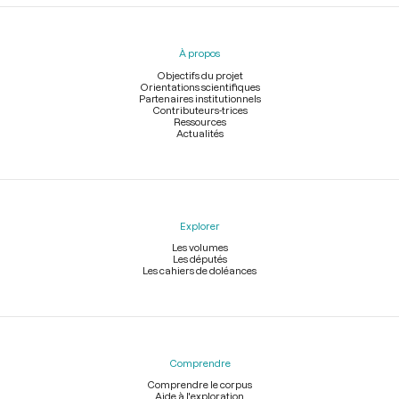
Menu
du
pied
À propos
de
page
Objectifs du projet
Orientations scientifiques
Partenaires institutionnels
Contributeurs-trices
Ressources
Actualités
Explorer
Les volumes
Les députés
Les cahiers de doléances
Comprendre
Comprendre le corpus
Aide à l'exploration