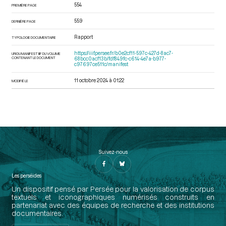
554
PREMIÈRE PAGE
559
DERNIÈRE PAGE
Rapport
TYPOLOGIE DOCUMENTAIRE
https://iiif.persee.fr/b0e2cf11-597c-427d-8ac7-
URI DU MANIFEST IIIF DU VOLUME
CONTENANT LE DOCUMENT
68bcc0acf13b/fdf849fc-c614-4e7a-b977-
c97697ce511c/manifest
11 octobre 2024 à 01:22
MODIFIÉ LE
Suivez-nous
Les perséides
Un dispositif pensé par Persée pour la valorisation de corpus
textuels et iconographiques numérisés construits en
partenariat avec des équipes de recherche et des institutions
documentaires.