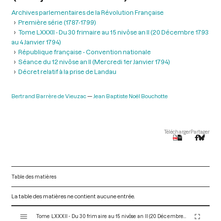
Archives parlementaires de la Révolution Française
Première série (1787-1799)
Tome LXXXII - Du 30 frimaire au 15 nivôse an II (20 Décembre 1793
au 4 Janvier 1794)
République française - Convention nationale
Séance du 12 nivôse an II (Mercredi 1er Janvier 1794)
Décret relatif à la prise de Landau
Bertrand Barrère de Vieuzac
Jean Baptiste Noël Bouchotte
Télécharger
Partager
Table des matières
La table des matières ne contient aucune entrée.
V
Tome LXXXII - Du 30 frimaire au 15 nivôse an II (20 Décembre 1793 au 4 Janvier 1794)
i