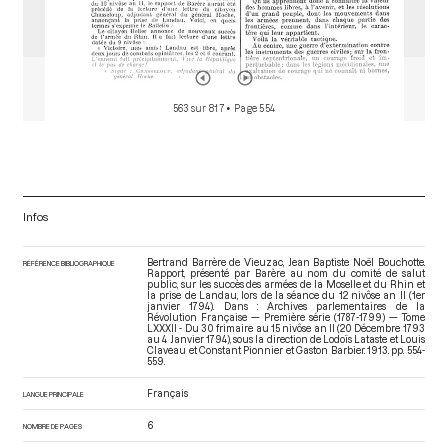
563 sur 817
• Page 554
Infos
Bertrand Barrère de Vieuzac, Jean Baptiste Noël Bouchotte.
RÉFÉRENCE BIBLIOGRAPHIQUE
Rapport, présenté par Barère au nom du comité de salut
public, sur les succès des armées de la Moselle et du Rhin et
la prise de Landau, lors de la séance du 12 nivôse an II (1er
janvier 1794). Dans : Archives parlementaires de la
Révolution Française — Première série (1787-1799) — Tome
LXXXII - Du 30 frimaire au 15 nivôse an II (20 Décembre 1793
au 4 Janvier 1794)
, sous la direction de Lodoïs Lataste et Louis
Claveau et Constant Pionnier et Gaston Barbier. 1913. pp. 554-
559.
Français
LANGUE PRINCIPALE
6
NOMBRE DE PAGES