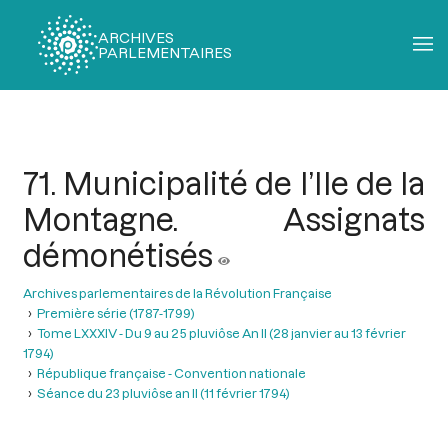
ARCHIVES
PARLEMENTAIRES
Fil
d'Ariane
71. Municipalité de l’Ile de la
Montagne. Assignats
démonétisés
Archives parlementaires de la Révolution Française
Première série (1787-1799)
Tome LXXXIV - Du 9 au 25 pluviôse An II (28 janvier au 13 février
1794)
République française - Convention nationale
Séance du 23 pluviôse an II (11 février 1794)