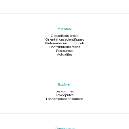
Menu
du
pied
À propos
de
page
Objectifs du projet
Orientations scientifiques
Partenaires institutionnels
Contributeurs-trices
Ressources
Actualités
Explorer
Les volumes
Les députés
Les cahiers de doléances
Comprendre