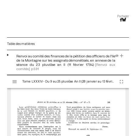
Partager
Table des matières
Renvoi au comité des finances de la pétition des officiers de l'Ile
de la Montagne sur les assignats démonétisés, en annexe de la
séance du 23 pluviôse an II (11 février 1794)
[Renvoi aux
comités]
p.591
V
Tome LXXXIV - Du 9 au 25 pluviôse An II (28 janvier au 13 février 1794)
i
s
u
a
l
i
s
e
u
r