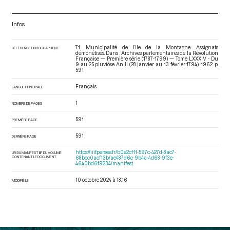
Infos
71. Municipalité de l’Ile de la Montagne. Assignats
RÉFÉRENCE BIBLIOGRAPHIQUE
démonétisés. Dans : Archives parlementaires de la Révolution
Française — Première série (1787-1799) — Tome LXXXIV - Du
9 au 25 pluviôse An II (28 janvier au 13 février 1794)
. 1962. p.
591.
Français
LANGUE PRINCIPALE
1
NOMBRE DE PAGES
591
PREMIÈRE PAGE
591
DERNIÈRE PAGE
https://iiif.persee.fr/b0e2cf11-597c-427d-8ac7-
URI DU MANIFEST IIIF DU VOLUME
CONTENANT LE DOCUMENT
68bcc0acf13b/ae487d6c-9b4a-4d68-9f3e-
4640bd6f9234/manifest
10 octobre 2024 à 18:16
MODIFIÉ LE