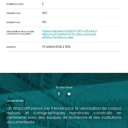
2
NOMBRE DE PAGES
160
PREMIÈRE PAGE
161
DERNIÈRE PAGE
https://iiif.persee.fr/b0e2cf11-597c-427d-8ac7-
URI DU MANIFEST IIIF DU VOLUME
CONTENANT LE DOCUMENT
68bcc0acf13b/85d39319-c2db-4a3d-8ce3-
4251dac0dc9e/manifest
10 octobre 2024 à 18:24
MODIFIÉ LE
Suivez-nous
Les perséides
Un dispositif pensé par Persée pour la valorisation de corpus
textuels et iconographiques numérisés construits en
partenariat avec des équipes de recherche et des institutions
documentaires.