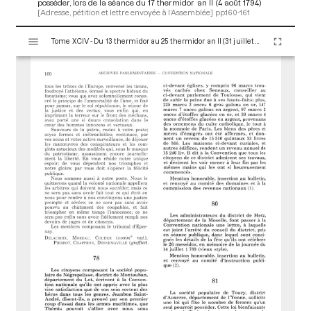
posséder, lors de la séance du 17 thermidor an II (4 août 1794)
[Adresse, pétition et lettre envoyée à l’Assemblée]
pp.160-161
V
Tome XCIV - Du 13 thermidor au 25 thermidor an II (31 juillet au 12 août 1794)
i
s
u
a
l
i
s
e
u
r
M
i
r
a
d
o
r