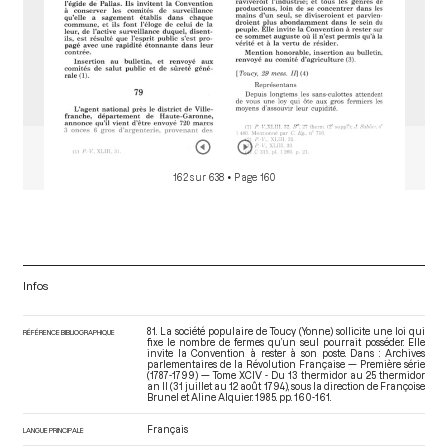
162 sur 638
• Page 160
Infos
81. La société populaire de Toucy (Yonne) sollicite une loi qui
RÉFÉRENCE BIBLIOGRAPHIQUE
fixe le nombre de fermes qu’un seul pourrait posséder. Elle
invite la Convention à rester à son poste. Dans : Archives
parlementaires de la Révolution Française — Première série
(1787-1799) — Tome XCIV - Du 13 thermidor au 25 thermidor
an II (31 juillet au 12 août 1794)
, sous la direction de Françoise
Brunel et Aline Alquier. 1985. pp. 160-161.
Français
LANGUE PRINCIPALE