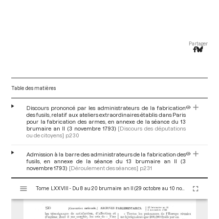
Partager
Table des matières
Discours prononcé par les administrateurs de la fabrication
des fusils, relatif aux ateliers extraordinaires établis dans Paris
pour la fabrication des armes, en annexe de la séance du 13
brumaire an II (3 novembre 1793)
[Discours des députations
ou de citoyens]
p.230
Admission à la barre des administrateurs de la fabrication des
fusils, en annexe de la séance du 13 brumaire an II (3
novembre 1793)
[Déroulement des séances]
p.231
V
Tome LXXVIII - Du 8 au 20 brumaire an II (29 octobre au 10 novembre 1793)
i
s
u