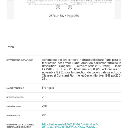
237 sur 804
• Page 230
Infos
Adresse des ateliers extraordinaires établis dans Paris pour la
RÉFÉRENCE BIBLIOGRAPHIQUE
fabrication des armes. Dans : Archives parlementaires de la
Révolution Française — Première série (1787-1799) — Tome
LXXVIII - Du 8 au 20 brumaire an II (29 octobre au 10
novembre 1793)
, sous la direction de Lodoïs Lataste et Louis
Claveau et Constant Pionnier et Gaston Barbier. 1911. pp. 230-
231.
Français
LANGUE PRINCIPALE
2
NOMBRE DE PAGES
230
PREMIÈRE PAGE
231
DERNIÈRE PAGE
https://iiif.persee.fr/b0e2cf11-597c-427d-8ac7-
URI DU MANIFEST IIIF DU VOLUME
CONTENANT LE DOCUMENT
68bcc0acf13b/3fc29820-5a05-4ed7-909d-