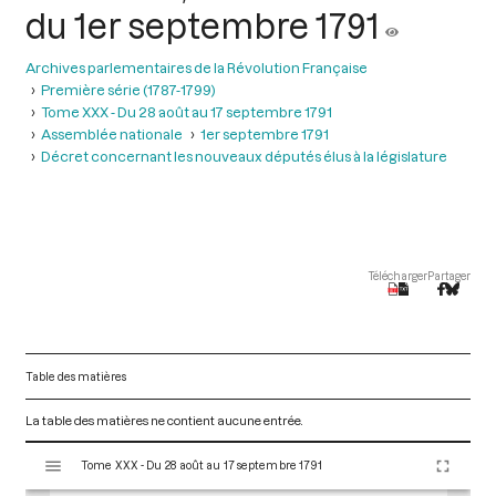
du 1er septembre 1791
Archives parlementaires de la Révolution Française
Première série (1787-1799)
Tome XXX - Du 28 août au 17 septembre 1791
Assemblée nationale
1er septembre 1791
Décret concernant les nouveaux députés élus à la législature
Télécharger
Partager
Table des matières
La table des matières ne contient aucune entrée.
V
Tome XXX - Du 28 août au 17 septembre 1791
i
s