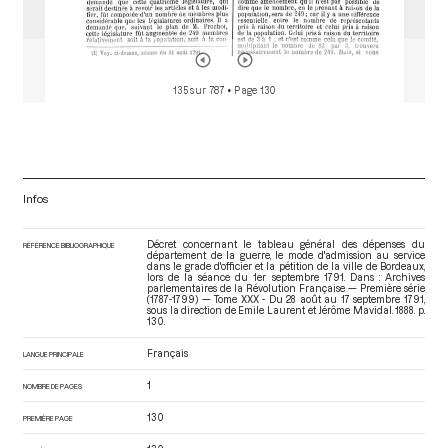
135 sur 787
• Page 130
Infos
Décret concernant le tableau général des dépenses du
RÉFÉRENCE BIBLIOGRAPHIQUE
département de la guerre, le mode d'admission au service
dans le grade d'officier et la pétition de la ville de Bordeaux,
lors de la séance du 1er septembre 1791. Dans : Archives
parlementaires de la Révolution Française — Première série
(1787-1799) — Tome XXX - Du 28 août au 17 septembre 1791
,
sous la direction de Emile Laurent et Jérôme Mavidal. 1888. p.
130.
Français
LANGUE PRINCIPALE
1
NOMBRE DE PAGES
130
PREMIÈRE PAGE