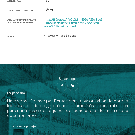
130
DERNIÈRE PAGE
Décret
TYPOLOGIE DOCUMENTAIRE
https://iiif.persee.fr/b0e2cf11-597c-427d-8ac7-
URI DU MANIFEST IIIF DU VOLUME
CONTENANT LE DOCUMENT
68bcc0acf13b/bf76fbe8-ebcd-4bae-8d18-
45de44074cc4/manifest
10 octobre 2024 à 23:36
MODIFIÉ LE
Suivez-nous
Les perséides
Un dispositif pensé par Persée pour la valorisation de corpus
textuels et iconographiques numérisés construits en
partenariat avec des équipes de recherche et des institutions
documentaires.
En savoir plus