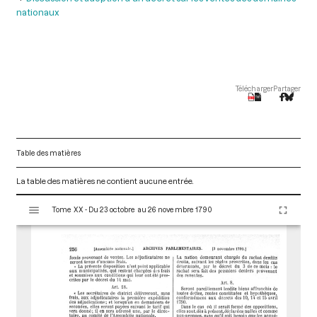
nationaux
Télécharger
Partager
Table des matières
La table des matières ne contient aucune entrée.
V
Tome XX - Du 23 octobre au 26 novembre 1790
i
s
u
a
l
i
s
e