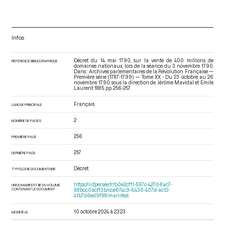
Infos
Décret du 14 mai 1790, sur la vente de 400 millions de
RÉFÉRENCE BIBLIOGRAPHIQUE
domaines nationaux, lors de la séance du 3 novembre 1790.
Dans : Archives parlementaires de la Révolution Française —
Première série (1787-1799) — Tome XX - Du 23 octobre au 26
novembre 1790
, sous la direction de Jérôme Mavidal et Emile
Laurent. 1885. pp. 256-257.
Français
LANGUE PRINCIPALE
2
NOMBRE DE PAGES
256
PREMIÈRE PAGE
257
DERNIÈRE PAGE
Décret
TYPOLOGIE DOCUMENTAIRE
https://iiif.persee.fr/b0e2cf11-597c-427d-8ac7-
URI DU MANIFEST IIIF DU VOLUME
CONTENANT LE DOCUMENT
68bcc0acf13b/cce674c9-6436-407d-ac12-
41b7d6ed9f98/manifest
10 octobre 2024 à 23:23
MODIFIÉ LE