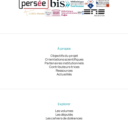
Menu
du
pied
À propos
de
page
Objectifs du projet
Orientations scientifiques
Partenaires institutionnels
Contributeurs-trices
Ressources
Actualités
Explorer
Les volumes
Les députés
Les cahiers de doléances